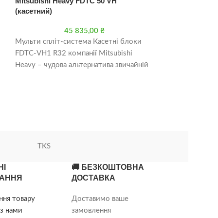
Mitsubishi Heavy FDTC 50 VH
Кондиціонер Mi
(касетний)
CGK12FIRN2/U
45 835,00
₴
6
Мульти спліт-система Касетні блоки
Касетні кондиці
FDTC-VH1 R32 компанії Mitsubishi
CGK типу INVER
Heavy – чудова альтернатива звичайній
кондиціонери і
спліт-системі. Купуючи Касетні блоки
відрізняються в
FDTC-VH1 R32 для
показниками ен
TKS
НІ
🚚 БЕЗКОШТОВНА
АННЯ
ДОСТАВКА
ння товару
Доставимо ваше
з нами
замовлення