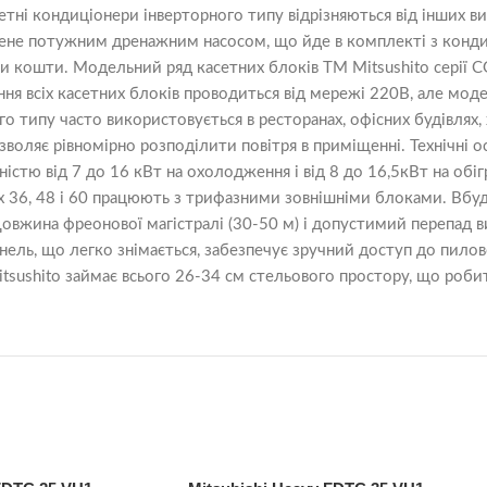
сетні кондиціонери інверторного типу відрізняються від інших 
нащене потужним дренажним насосом, що йде в комплекті з кон
 кошти. Модельний ряд касетних блоків ТМ Mitsushito серії C
ння всіх касетних блоків проводиться від мережі 220В, але мод
ипу часто використовується в ресторанах, офісних будівлях, хо
зволяє рівномірно розподілити повітря в приміщенні. Технічні 
істю від 7 до 16 кВт на охолодження і від 8 до 16,5кВт на обіг
х 36, 48 і 60 працюють з трифазними зовнішніми блоками. Вбу
 Довжина фреонової магістралі (30-50 м) і допустимий перепад 
анель, що легко знімається, забезпечує зручний доступ до пило
 Mitsushito займає всього 26-34 см стельового простору, що ро