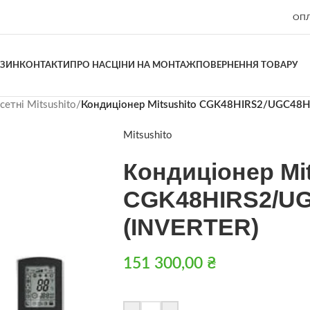
ОПЛ
АЗИН
КОНТАКТИ
ПРО НАС
ЦІНИ НА МОНТАЖ
ПОВЕРНЕННЯ ТОВАРУ
етні Mitsushito
/
Кондиціонер Mitsushito CGK48HIRS2/UGC48H
Mitsushito
Кондиціонер Mit
CGK48HIRS2/UG
(INVERTER)
151 300,00
₴