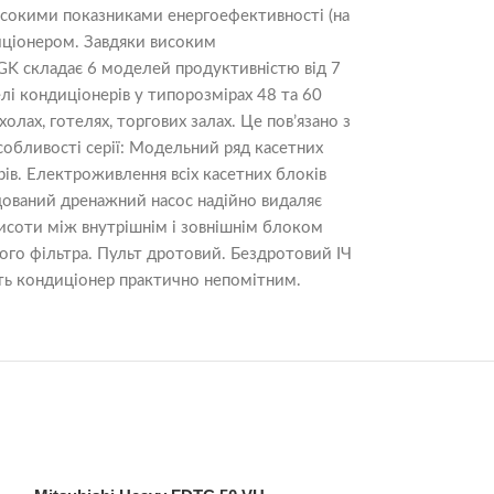
високими показниками енергоефективності (на
диціонером. Завдяки високим
GK складає 6 моделей продуктивністю від 7
елі кондиціонерів у типорозмірах 48 та 60
лах, готелях, торгових залах. Це пов’язано з
особливості серії: Модельний ряд касетних
рів. Електроживлення всіх касетних блоків
дований дренажний насос надійно видаляє
висоти між внутрішнім і зовнішнім блоком
вого фільтра. Пульт дротовий. Бездротовий ІЧ
бить кондиціонер практично непомітним.