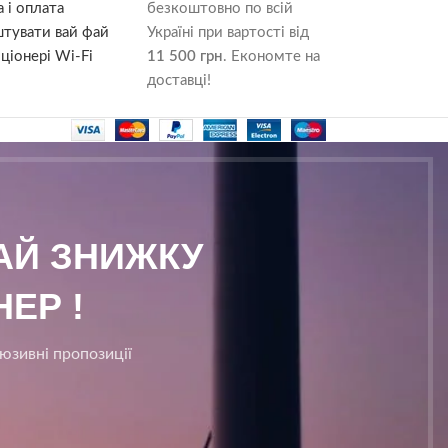
 і оплата
безкоштовно по всій
штувати вай фай
Україні при вартості від
ціонері Wi-Fi
11 500 грн
. Економте на
доставці!
МАЙ ЗНИЖКУ
ЕР !
люзивні пропозиції