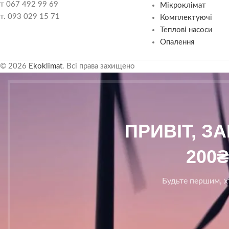
т 067 492 99 69
Мікроклімат
т. 093 029 15 71
Комплектуючі
Теплові насоси
Опалення
© 2026
Ekoklimat
. Всі права захищено
ПРИВІТ, З
200
Будьте першим, хт