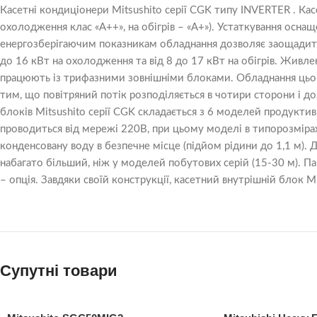
Касетні кондиціонери Mitsushito серії CGK типу INVERTER . Ка
охолодження клас «А++», на обігрів – «А+»). Устаткування ос
енергозберігаючим показникам обладнання дозволяє заощадити
до 16 кВт на охолодження та від 8 до 17 кВт на обігрів. Живле
працюють із трифазними зовнішніми блоками. Обладнання цього т
тим, що повітряний потік розподіляється в чотири сторони і до
блоків Mitsushito серії CGK складається з 6 моделей продуктивн
проводиться від мережі 220В, при цьому моделі в типорозміра
конденсовану воду в безпечне місце (підйом рідини до 1,1 м).
набагато більший, ніж у моделей побутових серій (15-30 м). П
– опція. Завдяки своїй конструкції, касетний внутрішній блок
Супутні товари