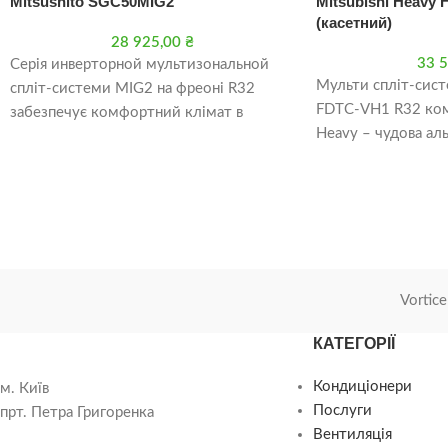
Mitsushito SGС50MIG2
Mitsubishi Heavy 
(касетний)
28 925,00
₴
33 
Серія инверторной мультизональной
Мульти спліт-сист
спліт-системи МIG2 ​​на фреоні R32
FDTC-VH1 R32 комп
забезпечує комфортний клімат в
Heavy – чудова ал
приміщенні без шкоди екології. Клас
спліт-системі. Ку
енергоефективності А ++.
FDTC-VH1 R32 дл
Vortice
КАТЕГОРІЇ
Кондиціонери
м. Київ
Послуги
прт. Петра Григоренка
Вентиляція