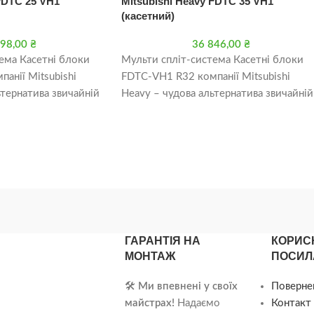
FDTC 25 VH1
Mitsubishi Heavy FDTC 35 VH1
(касетний)
598,00
₴
36 846,00
₴
ема Касетні блоки
Мульти спліт-система Касетні блоки
анії Mitsubishi
FDTC-VH1 R32 компанії Mitsubishi
ьтернатива звичайній
Heavy – чудова альтернатива звичайній
пуючи Касетні блоки
спліт-системі. Купуючи Касетні блоки
я
FDTC-VH1 R32 для
ГАРАНТІЯ НА
КОРИС
МОНТАЖ
ПОСИЛ
🛠️
Ми впевнені у своїх
Поверне
майстрах!
Надаємо
Контакт 