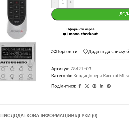
-
+
ДОД
Порівняти
Додати до списку 
Артикул:
78421~03
Категорія:
Кондиціонери Касетні Mitsu
Поділитися:
ОПИС
ДОДАТКОВА ІНФОРМАЦІЯ
ВІДГУКИ (0)