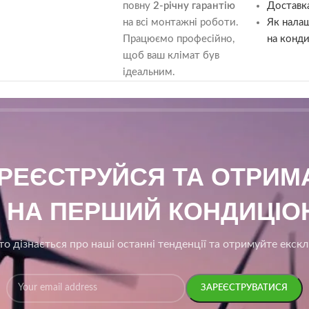
повну
2-річну гарантію
Доставка
на всі монтажні роботи.
Як нала
Працюємо професійно,
на конди
щоб ваш клімат був
ідеальним.
АРЕЄСТРУЙСЯ ТА ОТРИ
₴ НА ПЕРШИЙ КОНДИЦІОН
о дізнається про наші останні тенденції та отримуйте екск