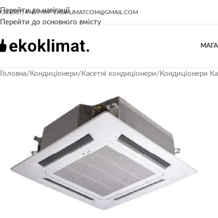
Перейти до навігації
+38 (067) 492 9969
EKOKLIMATCOM@GMAIL.COM
Перейти до основного вмісту
МАГ
Головна
/
Кондиціонери
/
Касетні кондиціонери
/
Кондиціонери Кас