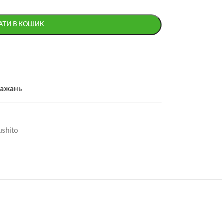
АТИ В КОШИК
бажань
shito