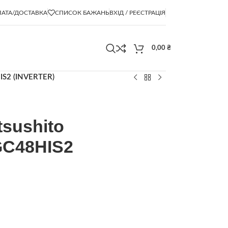
АТА/ДОСТАВКА
СПИСОК БАЖАНЬ
ВХІД / РЕЄСТРАЦІЯ
0,00
₴
IS2 (INVERTER)
sushito
C48HIS2