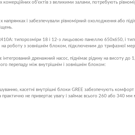
ших комерційних об’єктів з великими залами, потребують рівном
х напрямках і забезпечували рівномірний охолодження або підігр
іщень.
10A: типорозміри 18 і 12-з лицьовою панеллю 650х650, і типор
і на роботу з зовнішнім блоком, підключеним до трифазної ме
інтегрований дренажний насос, піднімає рідину на висоту до 1
имого перепаду між внутрішнім і зовнішнім блоком:
ванню, касетні внутрішні блоки GREE забезпечують комфорт в 
 практично не привертає увагу і займає всього 260 або 340 мм