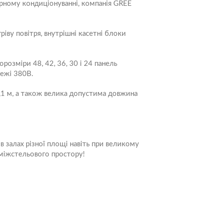
ірному кондиціонуванні, компанія GREE
іву повітря, внутрішні касетні блоки
озміри 48, 42, 36, 30 і 24 панель
режі 380В.
,1 м, а також велика допустима довжина
залах різної площі навіть при великому
 міжстельового простору!