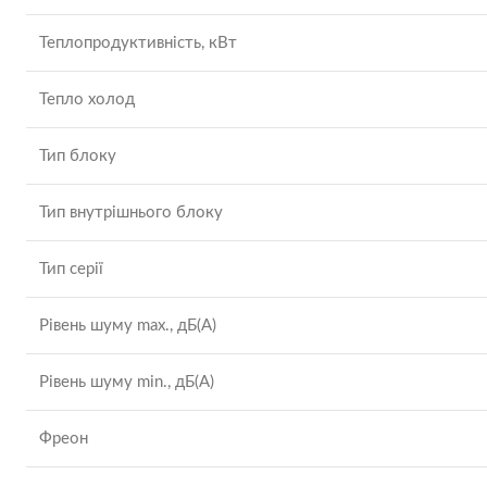
Теплопродуктивність, кВт
Тепло холод
Тип блоку
Тип внутрішнього блоку
Тип серії
Рівень шуму max., дБ(А)
Рівень шуму min., дБ(А)
Фреон