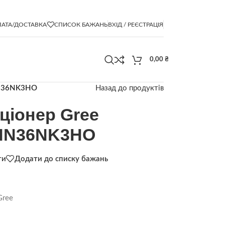
АТА/ДОСТАВКА
СПИСОК БАЖАНЬ
ВХІД / РЕЄСТРАЦІЯ
0,00
₴
HN36NK3HO
Назад до продуктів
ціонер Gree
HN36NK3HO
ти
Додати до списку бажань
Gree