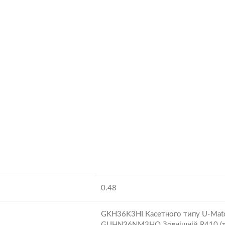
0.48
GKH36K3HI Касетного типу U-Matc
GUHN36NM3HO Зовнішній R410 (т