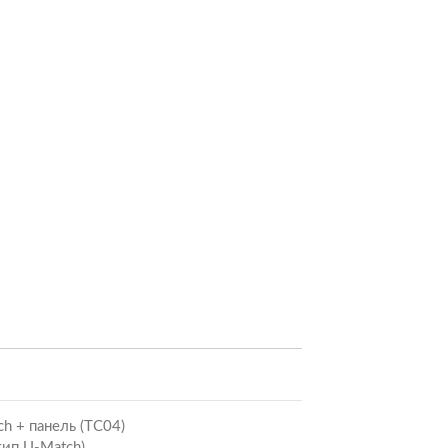
h + панель (ТС04)
ип U-Match)