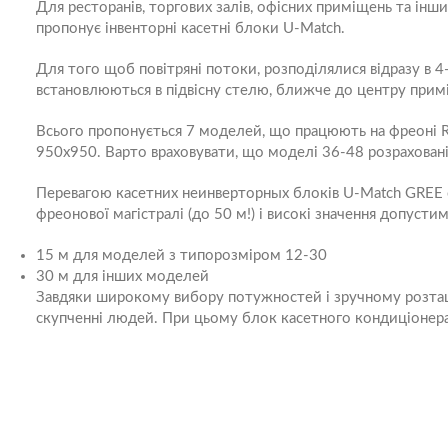
Для ресторанів, торгових залів, офісних приміщень та ін
пропонує інвенторні касетні блоки U-Match.
Для того щоб повітряні потоки, розподілялися відразу в 4-
встановлюються в підвісну стелю, ближче до центру прим
Всього пропонується 7 моделей, що працюють на фреоні R4
950х950. Варто враховувати, що моделі 36-48 розрахован
Перевагою касетних неинверторных блоків U-Match GREE є 
фреонової магістралі (до 50 м!) і високі значення допуст
15 м для моделей з типорозміром 12-30
30 м для інших моделей
Завдяки широкому вибору потужностей і зручному розташу
скупченні людей. При цьому блок касетного кондиціонера