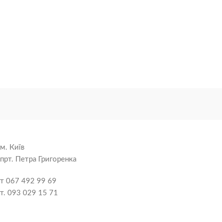
м. Київ
прт. Петра Григоренка
т 067 492 99 69
т. 093 029 15 71