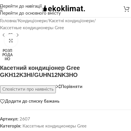
Перейти до навігації
Перейти до основного вмісту
Головна
/
Кондиціонери
/
Касетні кондиціонери
/
Кассетные кондиционеры Gree
Натисніть, щоб збільшити
РОЗП
РОДА
НО
Касетний кондиціонер Gree
GKH12K3HI/GUHN12NK3HO
Порівняти
Сповістити про наявність
Додати до списку бажань
Артикул:
2607
Категорія:
Кассетные кондиционеры Gree