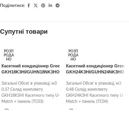
Поділитися:
Супутні товари
РОЗП
РОЗП
РОДА
РОДА
НО
НО
Касетний кондиціонер Gree
Касетний кондиціонер Gree
GKH18K3HI/GUHN18NK3HO
GKH24K3HI/GUHN24NK3HO
Загальні Обсяг в упаковці, м3
Загальні Обсяг в упаковці, м3
0.37 Склад комплекту
0.48 Склад комплекту
GKH18K3HI Касетного типу U-
GKH24K3HI Касетного типу U-
Match + панель (ТС03)
Match + панель (ТС04)
GUHN18NK3HO Зовнішній R410
GUHN24NK3HO Зовнішній R410
(тип U-Match)
(тип U-Match)