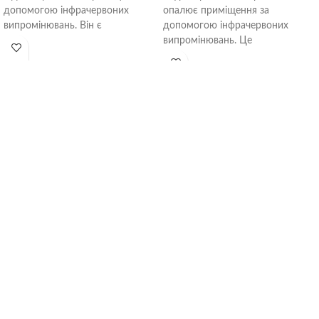
допомогою інфрачервоних
опалює приміщення за
випромінювань. Він є
допомогою інфрачервоних
високоефективним в будь-яких
випромінювань. Це
приміщеннях (навіть на
високоефективний пристрій
відкритих просторах),
(навіть на відкритих просторах),
так як гріє безпосередньо