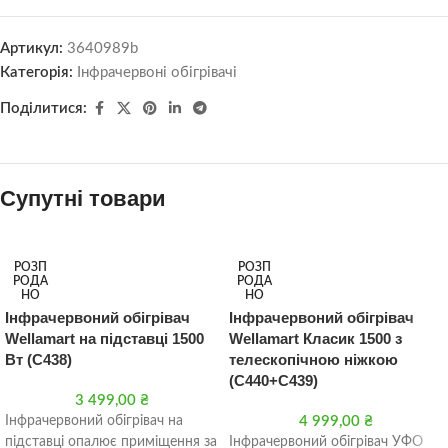
Артикул:
3640989b
Категорія:
Інфрачервоні обігрівачі
Поділитися:
Супутні товари
РОЗП
РОЗП
РОДА
РОДА
НО
НО
Інфрачервоний обігрівач
Інфрачервоний обігрівач
Wellamart на підставці 1500
Wellamart Класик 1500 з
Вт (C438)
телескопічною ніжкою
(C440+C439)
3 499,00
₴
Інфрачервоний обігрівач на
4 999,00
₴
підставці опалює приміщення за
Інфрачервоний обігрівач УФО