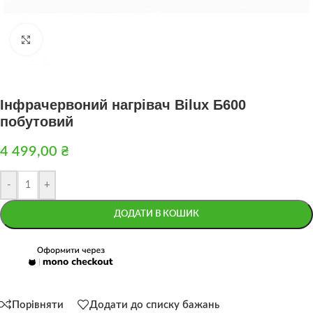
Натисніть, щоб збільшити
Інфрачервоний нагрівач Bilux Б600
побутовий
4 499,00
₴
-
+
ДОДАТИ В КОШИК
Порівняти
Додати до списку бажань