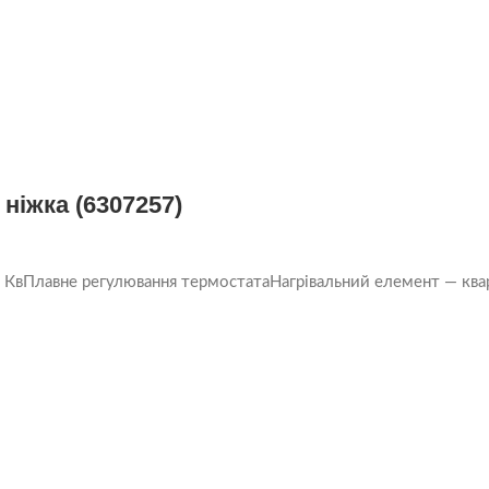
ніжка (6307257)
 КвПлавне регулювання термостатаНагрівальний елемент — кварц