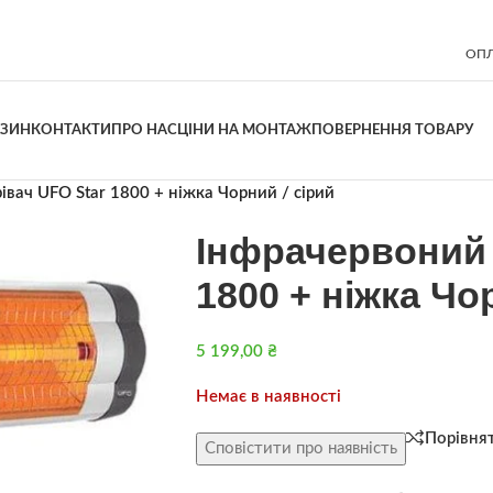
ОПЛ
АЗИН
КОНТАКТИ
ПРО НАС
ЦІНИ НА МОНТАЖ
ПОВЕРНЕННЯ ТОВАРУ
івач UFO Star 1800 + ніжка Чорний / сірий
Інфрачервоний 
1800 + ніжка Чо
5 199,00
₴
Немає в наявності
Порівня
Сповістити про наявність