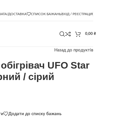
АТА/ДОСТАВКА
СПИСОК БАЖАНЬ
ВХІД / РЕЄСТРАЦІЯ
0,00
₴
Назад до продуктів
обігрівач UFO Star
рний / сірий
ти
Додати до списку бажань