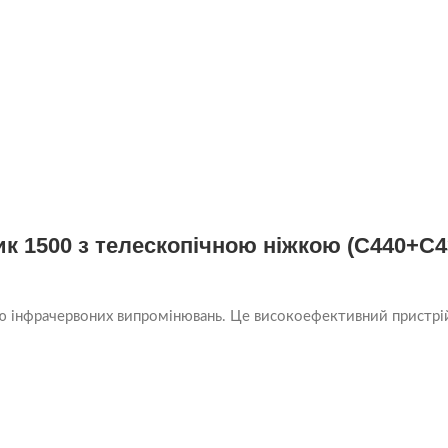
ик 1500 з телескопічною ніжкою (C440+C4
нфрачервоних випромінювань. Це високоефективний пристрій (на