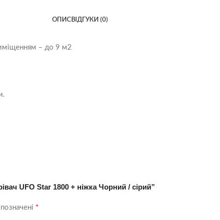
ОПИС
ВІДГУКИ (0)
риміщенням – до 9 м2
и.
вач UFO Star 1800 + ніжка Чорний / сірий”
*
 позначені