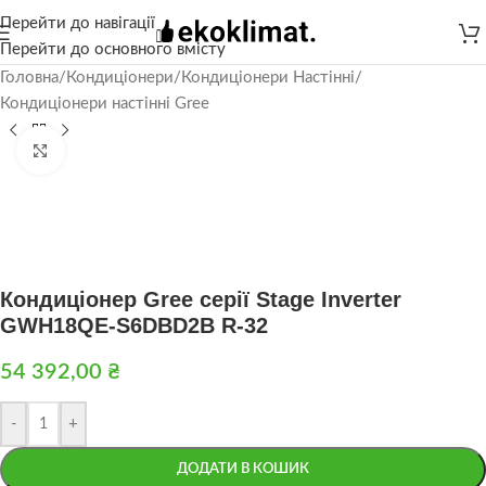
Перейти до навігації
Перейти до основного вмісту
Головна
/
Кондиціонери
/
Кондиціонери Настінні
/
Кондиціонери настінні Gree
Натисніть, щоб збільшити
Кондиціонер Gree серії Stage Inverter
GWH18QE-S6DBD2B R-32
54 392,00
₴
-
+
ДОДАТИ В КОШИК