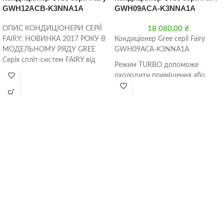
GWH12ACB-K3NNA1A
GWH09ACA-K3NNA1A
ОПИС КОНДИЦІОНЕРИ СЕРІЇ
18 080,00
₴
FAIRY: НОВИНКА 2017 РОКУ В
Кондиціонер Gree серії Fairy
МОДЕЛЬНОМУ РЯДУ GREE
GWH09ACA-K3NNA1A
Серія спліт-систем FAIRY від
Режим TURBO допоможе
GREE являє собою нове
охолодити приміщення або
покоління
нагріти його в максимально
стислі терміни (обігрів
приміщення можливий при
морозах до -7°С і охолодження
до 43°С спеки).
Функція I FEEL дозволяє
підтримувати задану
температуру в області
розташування пульта
дистанційного управління,
створюючи зону комфорту в
бажаної частини приміщення.
Функція самоочищення X-FAN
запобігає появі грибків і