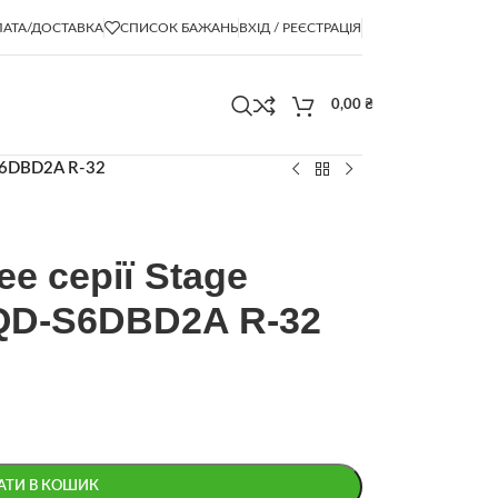
АТА/ДОСТАВКА
СПИСОК БАЖАНЬ
ВХІД / РЕЄСТРАЦІЯ
0,00
₴
-S6DBD2A R-32
e серії Stage
QD-S6DBD2A R-32
АТИ В КОШИК