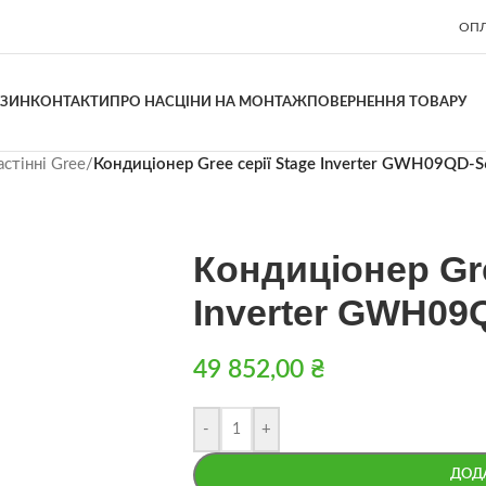
ОПЛ
АЗИН
КОНТАКТИ
ПРО НАС
ЦІНИ НА МОНТАЖ
ПОВЕРНЕННЯ ТОВАРУ
стінні Gree
/
Кондиціонер Gree серії Stage Inverter GWH09QD
Кондиціонер Gre
Inverter GWH09
49 852,00
₴
-
+
ДОД