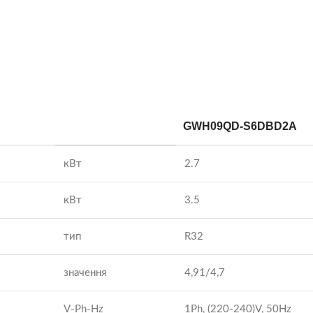
GWH09QD-S6DBD2A
кВт
2.7
кВт
3.5
тип
R32
значення
4,91/4,7
V-Ph-Hz
1Ph, (220-240)V, 50Hz