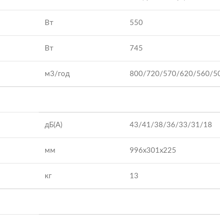
Вт
550
Вт
745
м3/год
800/720/570/620/560/5
дБ(А)
43/41/38/36/33/31/18
мм
996x301x225
кг
13