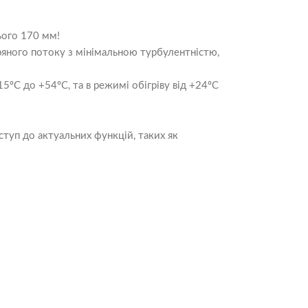
ього 170 мм!
ряного потоку з мінімальною турбулентністю,
5ºC до +54ºC, та в режимі обігріву від +24ºC
туп до актуальних функцій, таких як