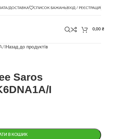
АТА/ДОСТАВКА
СПИСОК БАЖАНЬ
ВХІД / РЕЄСТРАЦІЯ
0,00
₴
A/I
Назад до продуктів
ee Saros
6DNA1A/I
АТИ В КОШИК