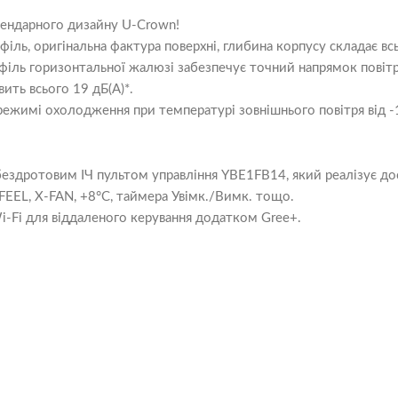
егендарного дизайну U-Crown!
філь, оригінальна фактура поверхні, глибина корпусу складає вс
філь горизонтальної жалюзі забезпечує точний напрямок повіт
ить всього 19 дБ(А)*.
режимі охолодження при температурі зовнішнього повітря від -1
ездротовим ІЧ пультом управління YBE1FB14, який реалізує дос
 FEEL, X-FAN, +8°C, таймера Увімк./Вимк. тощо.
Fi для віддаленого керування додатком Gree+.