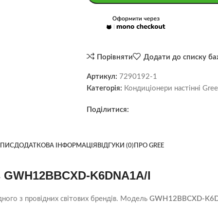
Порівняти
Додати до списку б
Артикул:
7290192-1
Категорія:
Кондиціонери настінні Gree
Поділитися:
ПИС
ДОДАТКОВА ІНФОРМАЦІЯ
ВІДГУКИ (0)
ПРО GREE
os GWH12BBCXD-K6DNA1A/I
дного з провідних світових брендів. Модель
GWH12BBCXD-K6D