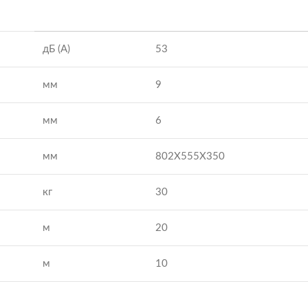
дБ (А)
53
мм
9
мм
6
мм
802X555X350
кг
30
м
20
м
10