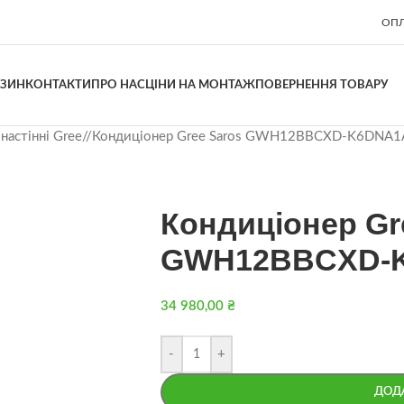
ОПЛ
АЗИН
КОНТАКТИ
ПРО НАС
ЦІНИ НА МОНТАЖ
ПОВЕРНЕННЯ ТОВАРУ
настінні Gree
/
Кондиціонер Gree Saros GWH12BBCXD-K6DNA1
Кондиціонер Gr
GWH12BBCXD-K
34 980,00
₴
-
+
ДОД