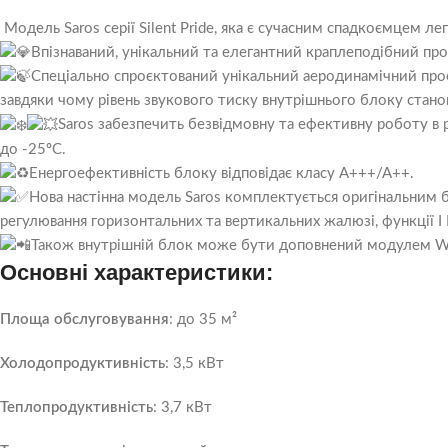
Модель Saros серії Silent Pride, яка є сучасним спадкоємцем л
Впізнаваний, унікальний та елегантний краплеподібний про
Спеціально спроєктований унікальний аеродинамічний про
завдяки чому рівень звукового тиску внутрішнього блоку станов
Saros забезпечить безвідмовну та ефективну роботу в 
до -25ºC.
Енергоефективність блоку відповідає класу A+++/A++.
Нова настінна модель Saros комплектується оригінальним б
регулювання горизонтальних та вертикальних жалюзі, функції I
Також внутрішній блок може бути доповнений модулем Wi-
Основні характеристики:
Площа обслуговування
: до 35 м²
Холодопродуктивність
: 3,5 кВт
Теплопродуктивність
: 3,7 кВт