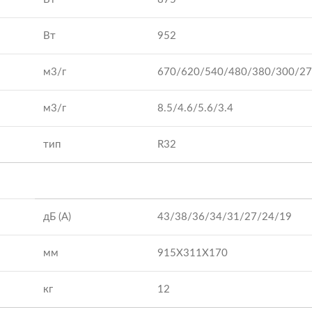
Вт
952
м3/г
670/620/540/480/380/300/2
м3/г
8.5/4.6/5.6/3.4
тип
R32
дБ (А)
43/38/36/34/31/27/24/19
мм
915X311X170
кг
12