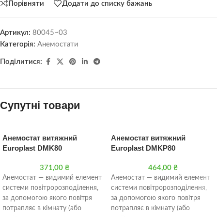
Порівняти
Додати до списку бажань
Артикул:
80045~03
Категорія:
Анемостати
Поділитися:
Супутні товари
Анемостат витяжний
Анемостат витяжний
Europlast DMK80
Europlast DMKP80
371,00
₴
464,00
₴
Анемостат — видимий елемент
Анемостат — видимий елемент
системи повітророзподілення,
системи повітророзподілення,
за допомогою якого повітря
за допомогою якого повітря
потрапляє в кімнату (або
потрапляє в кімнату (або