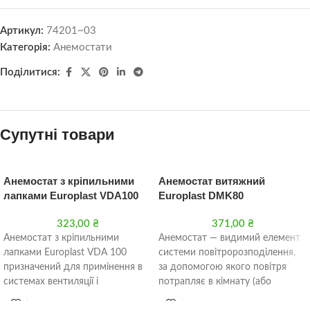
Артикул:
74201~03
Категорія:
Анемостати
Поділитися:
Супутні товари
Анемостат з кріпильними
Анемостат витяжний
лапками Europlast VDA100
Europlast DMK80
323,00
₴
371,00
₴
Анемостат з кріпильними
Анемостат — видимий елемент
лапками Europlast VDA 100
системи повітророзподілення,
призначений для примінення в
за допомогою якого повітря
системах вентиляції і
потрапляє в кімнату (або
кондиціонування повітря. Він
видаляється з неї). По суті —