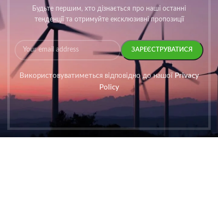
Будьте першим, хто дізнається про наші останні
тенденції та отримуйте ексклюзивні пропозиції
Використовуватиметься відповідно до нашої
Privacy
Policy