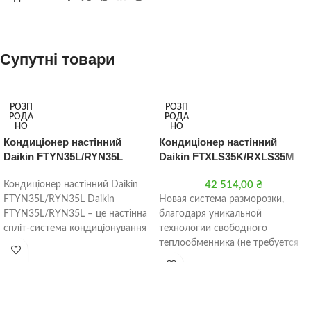
Супутні товари
РОЗП
РОЗП
РОДА
РОДА
НО
НО
Кондиціонер настінний
Кондиціонер настінний
Daikin FTYN35L/RYN35L
Daikin FTXLS35K/RXLS35M
Кондиціонер настінний Daikin
42 514,00
₴
FTYN35L/RYN35L Daikin
Новая система разморозки,
FTYN35L/RYN35L – це настінна
благодаря уникальной
спліт-система кондиціонування
технологии свободного
повітря, яка призначена для
теплообменника (не требуется
охолодження та обігріву
электроподогрев,что уменьшает
приміщень. Вона
эксплутационные затраты,не
намрезает лед) Под
теплобменником отсутствует