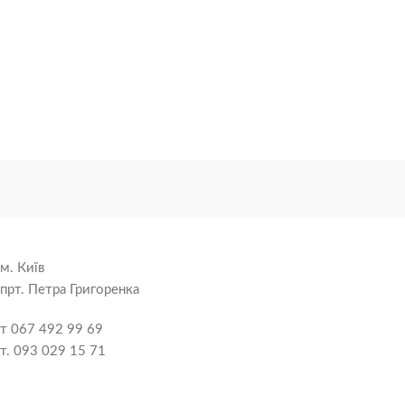
панель,что
м. Київ
прт. Петра Григоренка
т 067 492 99 69
т. 093 029 15 71