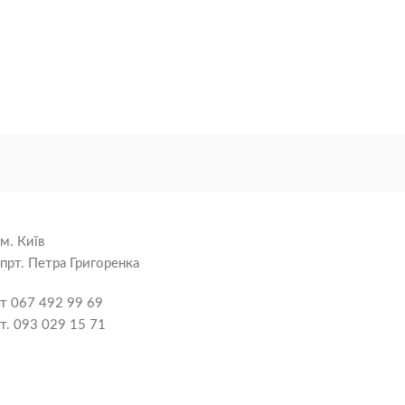
забезпечує більш ефективне
охолодження та обігрів, а також
знижує витрати на
електроенергію.
м. Київ
прт. Петра Григоренка
т 067 492 99 69
т. 093 029 15 71