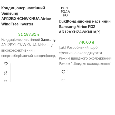
Кондиціонер настінний
РОЗП
РОДА
Samsung
НО
AR12BXHCNWKNUA Airice
[:uk]Кондиціонер настінний
WindFree inverter
Samsung Airice R32
AR12AXHZAWKNUA[:]
31 189,81
₴
Кондиціонер настінний
Samsung
740,00
₴
AR12BXHCNWKNUA Airice - це
[:uk] Розроблений, щоб
високоефективний і
ефективно охолоджувати
енергозберігаючий кондиціонер,
Режим швидкого охолодження
який ідеально підходить для
Режим “Швидке охолодження”
невеликих приміщень. Він має
дозволяє швидко охолодити
потужність охолодження 3,5
повітря за рахунок роботи
кВт і обігрів 3,5 кВт, а також
компресора і
широкий діапазон робочих
температур від -22°C до +46°C.
Кондиціонер оснащений
інверторною технологією, яка
дозволяє йому плавно
регулювати потужність, що