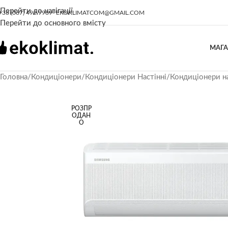
Перейти до навігації
+38 (067) 492 9969
EKOKLIMATCOM@GMAIL.COM
Перейти до основного вмісту
МАГ
Головна
/
Кондиціонери
/
Кондиціонери Настінні
/
Кондиціонери на
РОЗПР
ОДАН
О