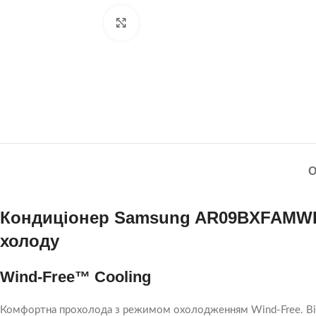
Натисніть, щоб збільшити
Кондиціонер Samsung AR09BXFAMWKN
холоду
Wind-Free™ Cooling
Комфортна прохолода з режимом охолодженням Wind-Free. Він м