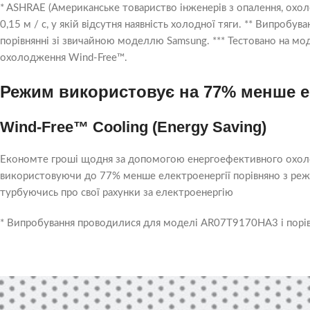
* ASHRAE (Американське товариство інженерів з опалення, охол
0,15 м / с, у якій відсутня наявність холодної тяги. ** Випр
порівнянні зі звичайною моделлю Samsung. *** Тестовано на
охолодження Wind-Free™.
Режим використовує на 77% менше енер
Wind-Free™ Cooling (Energy Saving)
Економте гроші щодня за допомогою енергоефективного охолод
використовуючи до 77% менше електроенергії порівняно з ре
турбуючись про свої рахунки за електроенергію
* Випробування проводилися для моделі AR07T9170HA3 і порі