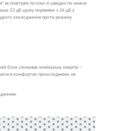
я” як повітряні потоки зі швидкістю нижче
лише 23 дБ шуму порівняно з 26 дБ у
видкого охолодження проти режиму
ій блок споживає мінімальну енергію –
шатися комфортно прохолодними, не
одження.