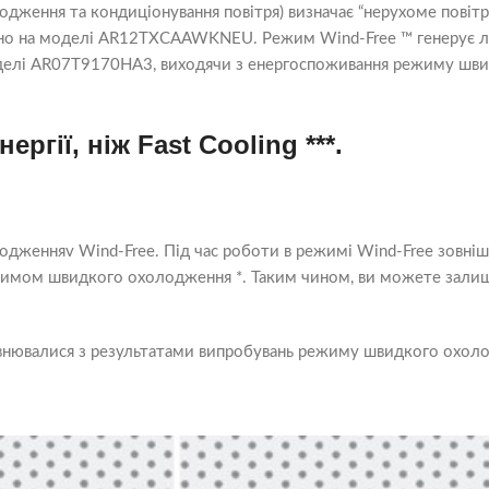
одження та кондиціонування повітря) визначає “нерухоме повітр
обувано на моделі AR12TXCAAWKNEU. Режим Wind-Free ™ генерує 
 моделі AR07T9170HA3, виходячи з енергоспоживання режиму ш
гії, ніж Fast Cooling ***.
женняv Wind-Free. Під час роботи в режимі Wind-Free зовнішн
жимом швидкого охолодження *. Таким чином, ви можете зали
внювалися з результатами випробувань режиму швидкого охол