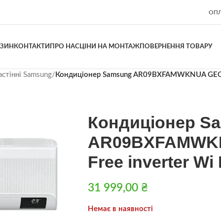
ОПЛ
АЗИН
КОНТАКТИ
ПРО НАС
ЦІНИ НА МОНТАЖ
ПОВЕРНЕННЯ ТОВАРУ
стінні Samsung
/
Кондиціонер Samsung AR09BXFAMWKNUA GEO Wi
Кондиціонер S
AR09BXFAMWKN
Free inverter Wi 
31 999,00
₴
Немає в наявності