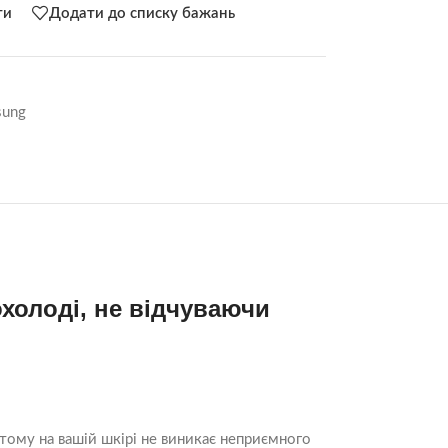
ти
Додати до списку бажань
sung
олоді, не відчуваючи
тому на вашій шкірі не виникає неприємного