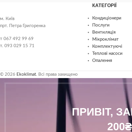
КАТЕГОРІЇ
Кондиціонери
м. Київ
Послуги
прт. Петра Григоренка
Вентиляція
т 067 492 99 69
Мікроклімат
т. 093 029 15 71
Комплектуючі
Теплові насоси
Опалення
© 2026
Ekoklimat
. Всі права захищено
ПРИВІТ, З
200