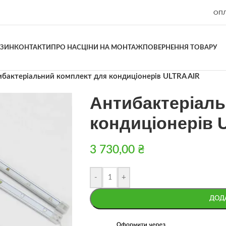
ОПЛ
АЗИН
КОНТАКТИ
ПРО НАС
ЦІНИ НА МОНТАЖ
ПОВЕРНЕННЯ ТОВАРУ
бактеріальний комплект для кондиціонерів ULTRA AIR
Антибактеріаль
кондиціонерів 
3 730,00
₴
-
+
ДОД