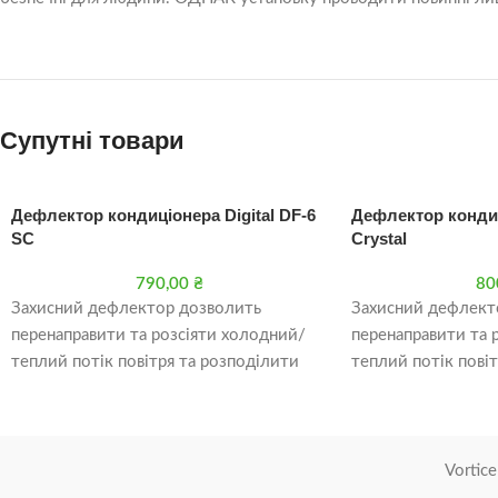
Супутні товари
Дефлектор кондиціонера Digital DF-6
Дефлектор кондиц
SC
Crystal
790,00
₴
80
Захисний дефлектор дозволить
Захисний дефлект
перенаправити та розсіяти холодний/
перенаправити та 
теплий потік повітря та розподілити
теплий потік пові
його по приміщенню. Екран для
його по приміщенн
кондиціонерів універсальний, кріпиться
кондиціонерів унів
до
до
Vortice