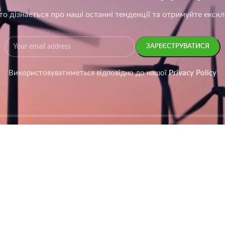
о дізнається про наші останні тенденції та отримуйте екск
Використовуватиметься відповідно до нашої
Privacy Policy