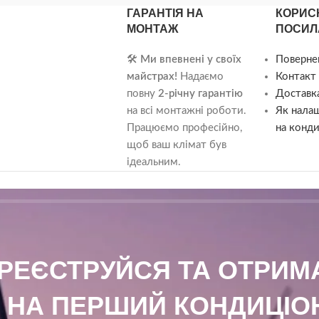
ГАРАНТІЯ НА
КОРИС
МОНТАЖ
ПОСИЛ
🛠️
Ми впевнені у своїх
Поверне
майстрах!
Надаємо
Контакт 
повну
2-річну гарантію
Доставка
на всі монтажні роботи.
Як нала
Працюємо професійно,
на конди
щоб ваш клімат був
ідеальним.
АРЕЄСТРУЙСЯ ТА ОТРИ
₴ НА ПЕРШИЙ КОНДИЦІОН