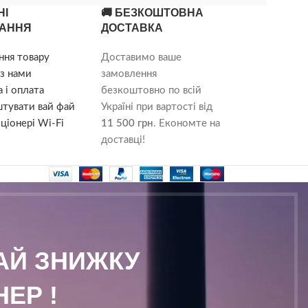
НІ
🚚 БЕЗКОШТОВНА
АННЯ
ДОСТАВКА
ння товару
Доставимо ваше
з нами
замовлення
 і оплата
безкоштовно по всій
штувати вай фай
Україні при вартості від
ціонері Wi-Fi
11 500 грн
. Економте на
доставці!
МАЙ ЗНИЖКУ
ЕР !