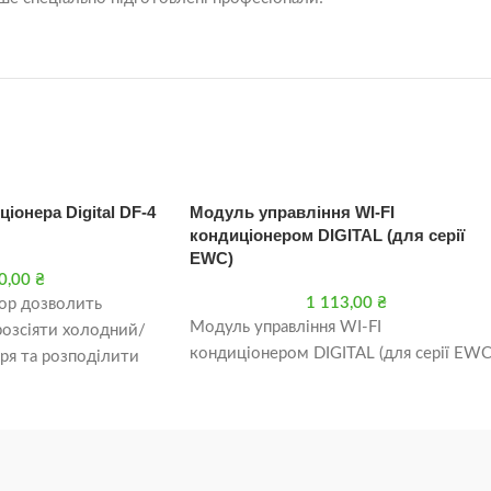
іонера Digital DF-4
Модуль управління WI-FI
кондиціонером DIGITAL (для серії
EWC)
0,00
₴
1 113,00
₴
ор дозволить
Модуль управління WI-FI
розсіяти холодний/
кондиціонером DIGITAL (для серії EWC
тря та розподілити
ю. Екран для
ерсальний, кріпиться