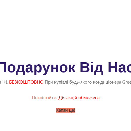
Подарунок Від На
и К1
БЕЗКОШТОВНО
При купівлі будь-якого кондиціонера Gree
Поспішайте:
Дія акцій обмежена
Хапай це!