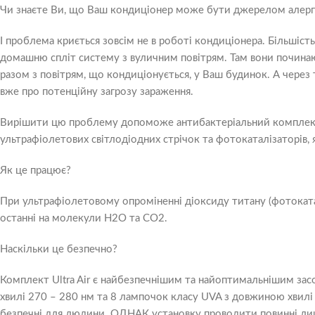
Чи знаєте Ви, що Ваш кондиціонер може бути джерелом алерге
І проблема криється зовсім не в роботі кондиціонера. Більшість
домашню спліт систему з вуличним повітрям. Там вони починаю
разом з повітрям, що кондиціонується, у Ваш будинок. А через
вже про потенційну загрозу зараження.
Вирішити цю проблему допоможе антибактеріальний комплект дл
ультрафіолетових світлодіодних стрічок та фотокаталізаторів, 
Як це працює?
При ультрафіолетовому опроміненні діоксиду титану (фотока
останні на молекули Н2О та СО2.
Наскільки це безпечно?
Комплект Ultra Air є найбезпечнішим та найоптимальнішим зас
хвилі 270 – 280 нм та 8 лампочок класу UVA з довжиною хвилі
безпечні для людини. ОДНАК установку проводити повинні лиш