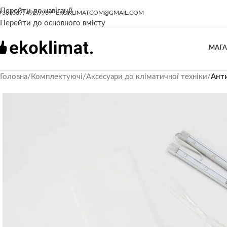
Перейти до навігації
+38 (067) 492 9969
EKOKLIMATCOM@GMAIL.COM
Перейти до основного вмісту
МАГ
Головна
/
Комплектуючі
/
Аксесуари до кліматичної техніки
/
Анти