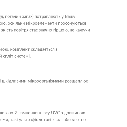
руд, поганий запах) потрапляють у Вашу
ршою, оскільки мікроелементи просочуються
якість повітря стає значно гіршою, не кажучи
мою, комплект складається з
 спліт системі.
зі шкідливими мікроорганізмами розщеплює
ташовано 2 лампочки класу UVC з довжиною
ми, такі ультрафіолетові хвилі абсолютно