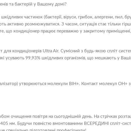
нів та бактерій у Вашому домі?
 шкідливих частинок (бактерії, віруси, грибок, алергени, пил, б
ть активно розмножуватися. З часом, ситуація стає тільки гі
 те, що кондиціонер працює переважно у закритому приміщенні, 
я кондиціонерів Ultra Air. Сумісний з будь-якою спліт систе
які усувають 99,93% шкідливих організмів, що мешкають у Вашій
талізатор) утворюються молекули ВІН+. Контакт молекул ОН+ 
обом очищення повітря на сьогоднішній день. На стрічках роз
 405 нм. Будучи повністю вмонтованими ВСЕРЕДИНІ спліт-систе
е спеціально підготовлені професіонали!