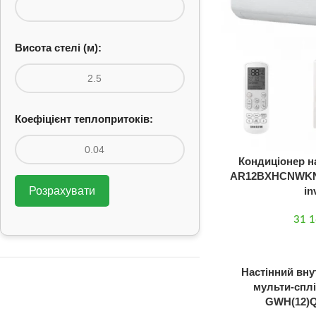
Висота стелі (м):
Коефіцієнт теплопритоків:
Кондиціонер н
AR12BXHCNWKNU
in
Розрахувати
31 
Настінний вну
мульти-сплі
GWH(12)Q