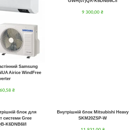
GWH(07)QA-K6DNB6C/I
9 300,00
₴
астінний Samsung
A Airice WindFree
verter
160,58
₴
трішній блок для
Внутрішній блок Mitsubishi Heavy
т системи Gree
SKM20ZSP-W
B-K6DNB6I/I
11 931,00
₴