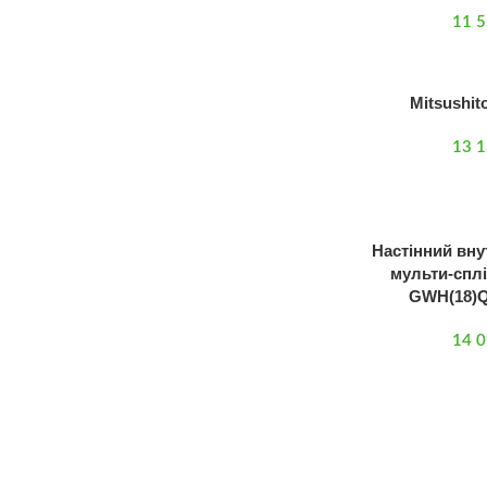
11 
Mitsushi
13 
Настінний вну
мульти-сплі
GWH(18)Q
14 