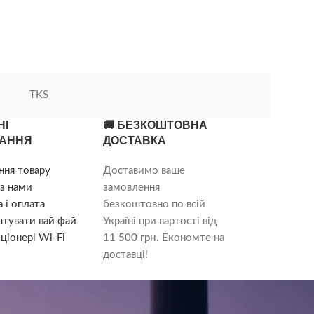
TKS
НІ
🚚 БЕЗКОШТОВНА
АННЯ
ДОСТАВКА
ння товару
Доставимо ваше
з нами
замовлення
 і оплата
безкоштовно по всій
штувати вай фай
Україні при вартості від
ціонері Wi-Fi
11 500 грн
. Економте на
доставці!