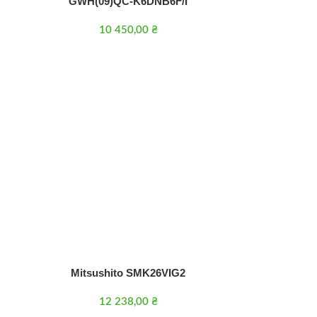
GWH(09)QC-K6DNB6F/I
10 450,00
₴
Mitsushito SMK26VIG2
12 238,00
₴