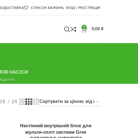
А/ДОСТАВКА
СПИСОК БАЖАНЬ
ВХІД / РЕЄСТРАЦІЯ
0
0,00
₴
ЛОВІ НАСОСИ
родукти
18
24
Настінний внутрішній блок для
мульти-спліт системи Gree