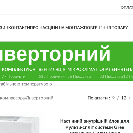
ОПЛАТ
АЗИН
КОНТАКТИ
ПРО НАС
ЦІНИ НА МОНТАЖ
ПОВЕРНЕННЯ ТОВАРУ
нверторний
КОМПЛЕКТУЮЧІ
ВЕНТИЛЯЦІЯ
МІКРОКЛІМАТ
ОПАЛЕННЯ
ТЕП
77 Продукти
633 Продукти
56 Продукти
83 Продукти
12 П
 стабільною температурою
 компресора
/
Інверторний
Показати
9
12
Настінний внутрішній блок для
мульти-спліт системи Gree