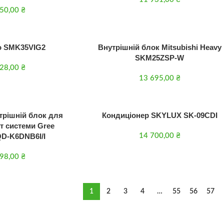
550,00
₴
to SMK35VIG2
Внутрішній блок Mitsubishi Heavy
SKM25ZSP-W
128,00
₴
13 695,00
₴
трішній блок для
Кондиціонер SKYLUX SK-09CDI
т системи Gree
D-K6DNB6I/I
14 700,00
₴
098,00
₴
1
2
3
4
…
55
56
57