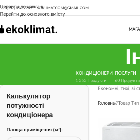
Перейти до навігації
+38 (067) 492 9969
EKOKLIMATCOM@GMAIL.COM
Перейти до основного вмісту
МАГ
І
КОНДИЦІОНЕРИ
ПОСЛУГИ
1 353 Продукти
60 Продукти
Економні, тихі, зі
Калькулятор
Головна
/
Товар Тип
потужності
кондиціонера
Площа приміщення (м²):