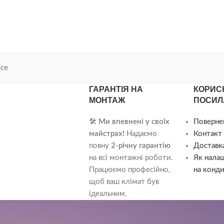
ice
ГАРАНТІЯ НА
КОРИС
МОНТАЖ
ПОСИЛ
🛠️
Ми впевнені у своїх
Поверне
майстрах!
Надаємо
Контакт 
повну
2-річну гарантію
Доставка
на всі монтажні роботи.
Як нала
Працюємо професійно,
на конди
щоб ваш клімат був
ідеальним.