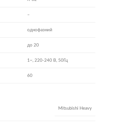
–
однофазний
до 20
1~, 220-240 В, 50Гц
60
Mitsubishi Heavy