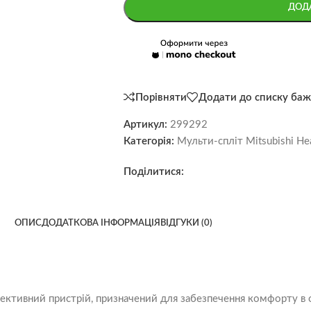
ДОД
Порівняти
Додати до списку баж
Артикул:
299292
Категорія:
Мульти-спліт Mitsubishi He
Поділитися:
ОПИС
ДОДАТКОВА ІНФОРМАЦІЯ
ВІДГУКИ (0)
тивний пристрій, призначений для забезпечення комфорту в ос