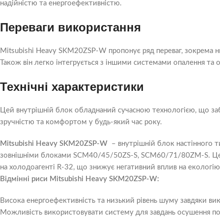
надійністю та енергоефективністю.
Переваги використання
Mitsubishi Heavy SKM20ZSP-W пропонує ряд переваг, зокрема ни
Також він легко інтегрується з іншими системами опалення та
Технічні характеристики
Цей внутрішній блок обладнаний сучасною технологією, що за
зручністю та комфортом у будь-який час року.
Mitsubishi Heavy SKM20ZSP-W
– внутрішній блок настінного ти
зовнішніми блоками SCM40/45/50ZS-S, SCM60/71/80ZM-S. Цей в
на холодоагенті R-32, що знижує негативний вплив на екологію
Відмінні риси Mitsubishi Heavy SKM20ZSP-W:
Висока енергоефективність та низький рівень шуму завдяки вик
Можливість використовувати систему для завдань осушення пов