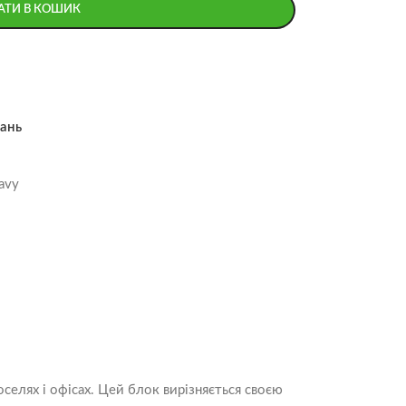
АТИ В КОШИК
ань
avy
елях і офісах. Цей блок вирізняється своєю