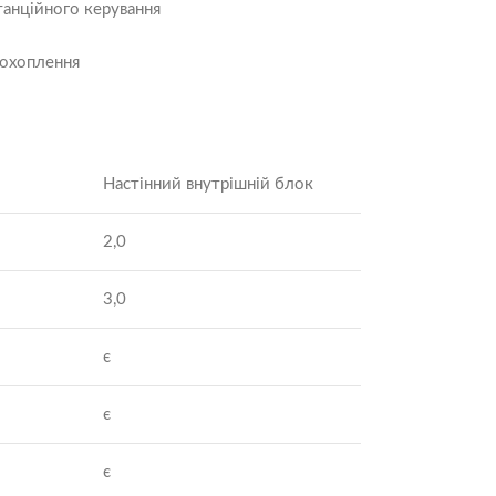
танційного керування
 охоплення
Настінний внутрішній блок
2,0
3,0
є
є
є