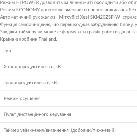
Режим HI POWER дозволить за лічені миті охолодити або обігр
Режим ECONOMY допоможе зменшити енергоспоживання без ш
Автоматичний рух жалюзі
Мітсубісі Хеві SKM20ZSP-W
сприяє 
Функція самоочищення, що перешкоджає забрудненню блоку, утв
Завдяки таймеру ви можете формувати графік роботи даної кл
Країна-виробник Thailand.
Тип
Холодопродуктивність, кВт
Теплопродуктивність, кВт
Режим осушення
Пульт дистанційного керування
Таймер увімкнення/вимкнення
(добовий/тижневий)