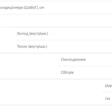
кондиціонера (ШxВxГ), см
Холод (внутрішн.)
Тепло (внутрішн.)
Охолодження
Обігрів
рід
газ