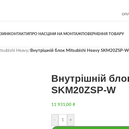
ОПЛ
АЗИН
КОНТАКТИ
ПРО НАС
ЦІНИ НА МОНТАЖ
ПОВЕРНЕННЯ ТОВАРУ
tsubishi Heavy
/
Внутрішній блок Mitsubishi Heavy SKM20ZSP-W
Внутрішній блок
SKM20ZSP-W
11 931,00
₴
-
+