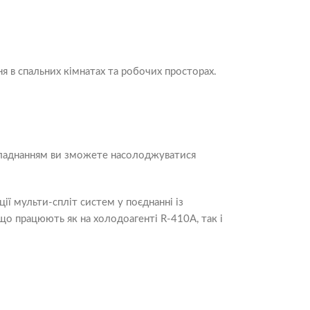
 в спальних кімнатах та робочих просторах.
обладнанням ви зможете насолоджуватися
ії мульти-спліт систем у поєднанні із
о працюють як на холодоагенті R-410A, так і