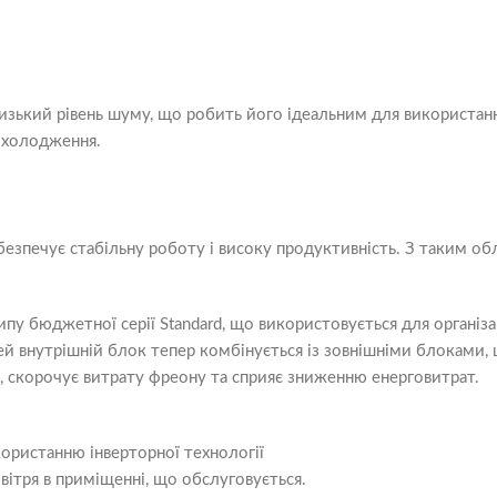
зький рівень шуму, що робить його ідеальним для використання
 охолодження.
безпечує стабільну роботу і високу продуктивність. З таким 
пу бюджетної серії Standard, що використовується для організац
нутрішній блок тепер комбінується із зовнішніми блоками, щ
, скорочує витрату фреону та сприяє зниженню енерговитрат.
ористанню інверторної технології
ітря в приміщенні, що обслуговується.