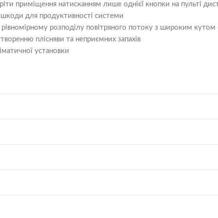
іти приміщення натисканням лише однієї кнопки на пульті дис
коди для продуктивності системи
рівномірному розподілу повітряного потоку з широким кутом
оренню плісняви ​​та неприємних запахів
іматичної установки