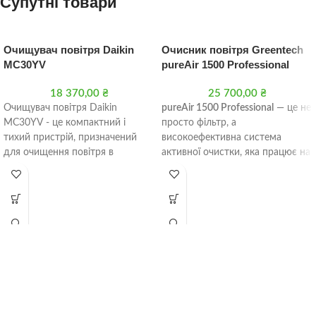
Супутні товари
Очищувач повітря Daikin
Очисник повітря Greentech
MC30YV
pureAir 1500 Professional
18 370,00
₴
25 700,00
₴
Очищувач повітря Daikin
pureAir 1500 Professional
— це не
MC30YV - це компактний і
просто фільтр, а
тихий пристрій, призначений
високоефективна система
для очищення повітря в
активної очистки, яка працює на
приміщеннях площею до 46 м2.
випередження. Поки звичайні
Пристрій оснащений
очисники чекають, поки бруд
двоступеневою системою
потрапить усередину, pureAir
фільтрації, яка ефективно
1500 Professional знищує
видаляє з повітря пил, алергени,
забруднювачі безпосередньо в
віруси, бактерії та інші шкідливі
повітрі та на поверхнях вашого
речовини..
приміщення.