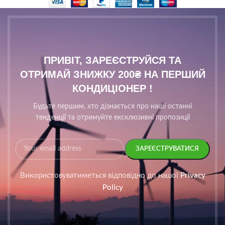
ПРИВІТ, ЗАРЕЄСТРУЙСЯ ТА
ОТРИМАЙ ЗНИЖКУ 200₴ НА ПЕРШИЙ
КОНДИЦІОНЕР !
Будьте першим, хто дізнається про наші останні
тенденції та отримуйте ексклюзивні пропозиції
Використовуватиметься відповідно до нашої
Privacy
Policy