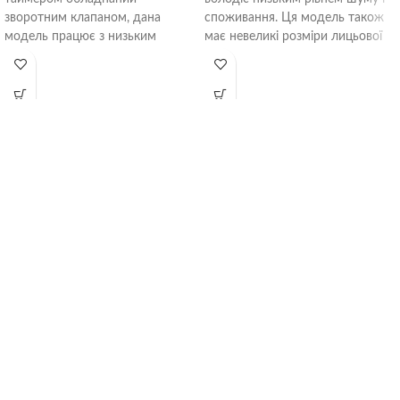
зворотним клапаном, дана
споживання. Ця модель також
модель працює з низьким
має невеликі розміри лицьової
рівнем шуму і низьким
решітки -
160х160 мм
.
споживанням.
Використовується в квартирах
Використовується як витяжний
чи будинках, як витяжний
вентилятор для вентиляції
вентилятор у ванну, туалет або
ванної, туалету або кухні.
кухню. Встановлюється
Монтується безпосередньо у
патрубком в витяжний канал,
витяжну шахту, допускається
допускається стельовий монтаж
підключення через невелику
в підвісну стелю.
ділянку або гнучкого
пластикового повітропроводу.