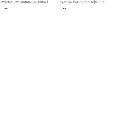
кухнях, житлових, офісних і
кухнях, житлових, офісних і
громадських приміщеннях.
громадських приміщеннях.
Встановлюються безпосередньо
Встановлюються безпосередньо
в
в