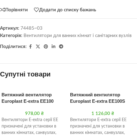
Порівняти
Додати до списку бажань
Артикул:
74485~03
Категорія:
Вентилятори для ванних кімнат і санітарних вузлів
Поділитися:
Супутні товари
Витяжний вентилятор
Витяжний вентилятор
Europlast E-extra EE100
Europlast E-extra EE100S
978,00
₴
1 126,00
₴
Вентилятори Е-extra серії EE
Вентилятори Е-extra серії EE
призначені для установки в
призначені для установки в
ванних кімнатах, санвузлах,
ванних кімнатах, санвузлах,