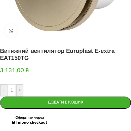
Натисніть, щоб збільшити
Витяжний вентилятор Europlast E-extra
EAT150TG
3 131,00
₴
-
+
ДОДАТИ В КОШИК