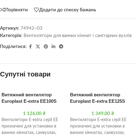
Порівняти
Додати до списку бажань
Артикул:
74942~03
Категорія:
Вентилятори для ванних кімнат і санітарних вузлів
Поділитися:
Супутні товари
Витяжний вентилятор
Витяжний вентилятор
Europlast E-extra EE100S
Europlast Е-extra EE125S
1 126,00
₴
1 349,00
₴
Вентилятори Е-extra серії EE
Вентилятори Е-extra серії EE
призначені для установки в
призначені для установки в
ванних кімнатах, санвузлах,
ванних кімнатах, санвузлах,