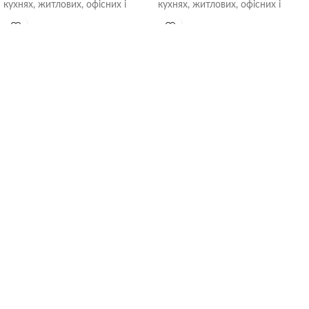
кухнях, житлових, офісних і
кухнях, житлових, офісних і
громадських приміщеннях.
громадських приміщеннях.
Встановлюються безпосередньо
Встановлюються безпосередньо
в
в