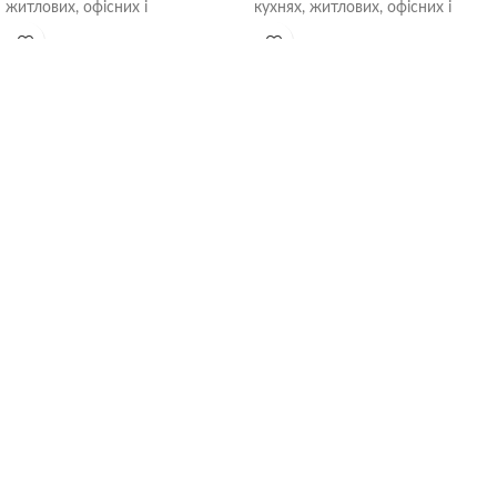
житлових, офісних і
кухнях, житлових, офісних і
громадських приміщеннях.
громадських приміщеннях.
Встановлюються безпосередньо
Встановлюються безпосередньо
в отвір
в