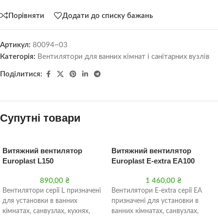
Порівняти
Додати до списку бажань
Артикул:
80094~03
Категорія:
Вентилятори для ванних кімнат і санітарних вузлів
Поділитися:
Супутні товари
Витяжний вентилятор
Витяжний вентилятор
Europlast L150
Europlast E-extra EA100
890,00
₴
1 460,00
₴
Вентилятори серії L призначені
Вентилятори E-extra серії ЕA
для установки в ванних
призначені для установки в
кімнатах, санвузлах, кухнях,
ванних кімнатах, санвузлах,