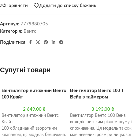
Порівняти
Додати до списку бажань
Артикул:
7779880705
Категорія:
Вентс
Поділитися:
Супутні товари
Вентилятор витяжний Вентс
Вентилятор Вентс 100 Т
100 Квайт
Вейв з таймером
2 649,00
₴
3 193,00
₴
Вентилятор витяжний Вентс
Вентилятор Вентс 100 Вейв
Квайт
володіє низьким рівнем шуму і
100 обладнаний зворотним
споживання. Ця модель також
клапаном, ця модель
безшумна.
має невеликі розміри лицьової