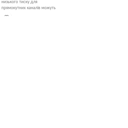
низького тиску для
прямокутних каналів можуть
універсальним чином
використовуватись для
комплексного кондиціонування
повітря від