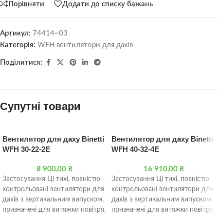
Порівняти
Додати до списку бажань
Артикул:
74414~03
Категорія:
WFH вентилятори для дахів
Поділитися:
Супутні товари
Вентилятор для даху Binetti
Вентилятор для даху Binetti
WFH 30-22-2E
WFH 40-32-4E
8 900,00
₴
16 910,00
₴
Застосування Ці тихі, повністю
Застосування Ці тихі, повністю
контрольовані вентилятори для
контрольовані вентилятори для
дахів з вертикальним випуском,
дахів з вертикальним випуском,
призначені для витяжки повітря.
призначені для витяжки повітря.