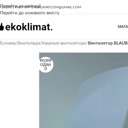
Перейти до навігації
+38 (067) 492 9969
EKOKLIMATCOM@GMAIL.COM
Перейти до основного вмісту
МАГ
Головна
/
Вентиляція
/
Канальні вентилятори
/
Вентилятор BLAUB
РОЗПР
ОДАН
О