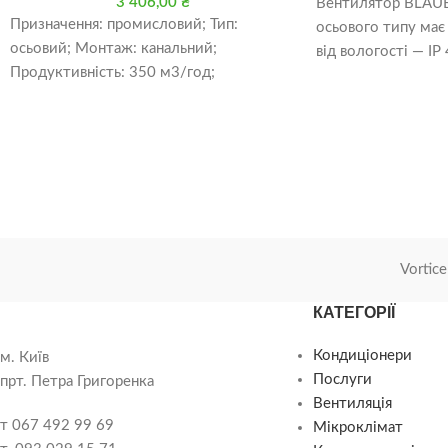
3 406,00
₴
Вентилятор BLAUB
Призначення: промисловий; Тип:
осьового типу має
осьовий; Монтаж: канальний;
від вологості — IP 
Продуктивність: 350 м3/год;
моделі можна вик
Особливості: двигун на підшипниках
кочення; Захист IP: 4; Діаметр
воздуховода: 125
Vortice
КАТЕГОРІЇ
Кондиціонери
м. Київ
Послуги
прт. Петра Григоренка
Вентиляція
т 067 492 99 69
Мікроклімат