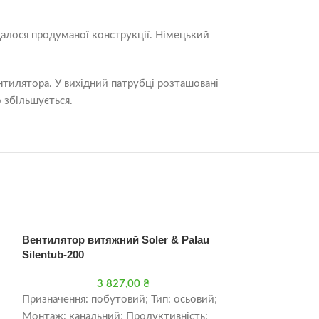
алося продуманої конструкції. Німецький
тилятора. У вихідний патрубці розташовані
о збільшується.
Вентилятор витяжний Soler & Palau
Канальний вен
Silentub-200
типу Вентс ТТ 
3 827,00
₴
Призначення: побутовий; Тип: осьовий;
ЗАСТОСУВАННЯ
Монтаж: канальний; Продуктивність:
ТТ і ВЕНТС ТТ 