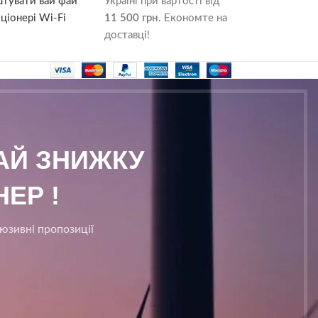
штувати вай фай
Україні при вартості від
ціонері Wi-Fi
11 500 грн
. Економте на
доставці!
МАЙ ЗНИЖКУ
ЕР !
люзивні пропозиції