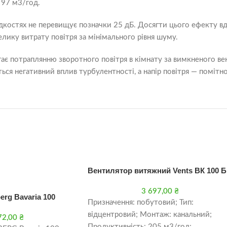
 97 м3/год.
костях не перевищує позначки 25 дБ. Досягти цього ефекту вд
лику витрату повітря за мінімального рівня шуму.
є потраплянню зворотного повітря в кімнату за вимкненого вен
ться негативний вплив турбулентності, а напір повітря — помітн
Вентилятор витяжний Vents ВК 100 Б
3 697,00
₴
rg Bavaria 100
Призначення: побутовий; Тип:
відцентровий; Монтаж: канальний;
72,00
₴
Продуктивність: 205 м3/год;