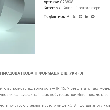
Артикул:
098808
Категорія:
Канальні вентилятори
Поділитися:
ОПИС
ДОДАТКОВА ІНФОРМАЦІЯ
ВІДГУКИ (0)
лас захисту від вологості — IP 45. У результаті, таку мод
душових, санвузлах та інших побутових приміщеннях, де ріве
ість пристрою становить усього лише 7,5 Вт, що дає змогу н