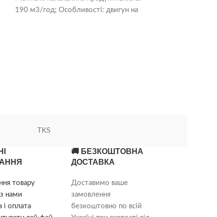
190 м3/год; Особливості: двигун на
широкі можливо
підшипниках кочення; Обладнання:
характеристики 
зворотний клапан; Захист IP: 44;
вентиляторів.
TKS
НІ
🚚 БЕЗКОШТОВНА
АННЯ
ДОСТАВКА
ння товару
Доставимо ваше
з нами
замовлення
 і оплата
безкоштовно по всій