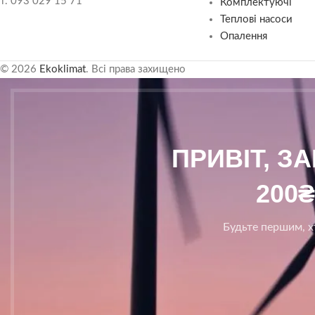
т. 093 029 15 71
Комплектуючі
Теплові насоси
Опалення
© 2026
Ekoklimat
. Всі права захищено
ПРИВІТ, З
200
Будьте першим, хт