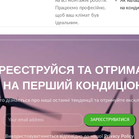
на всі монтажні роботи.
Як нала
Працюємо професійно,
на конди
щоб ваш клімат був
ідеальним.
АРЕЄСТРУЙСЯ ТА ОТРИ
₴ НА ПЕРШИЙ КОНДИЦІОН
о дізнається про наші останні тенденції та отримуйте екск
Використовуватиметься відповідно до нашої
Privacy Policy