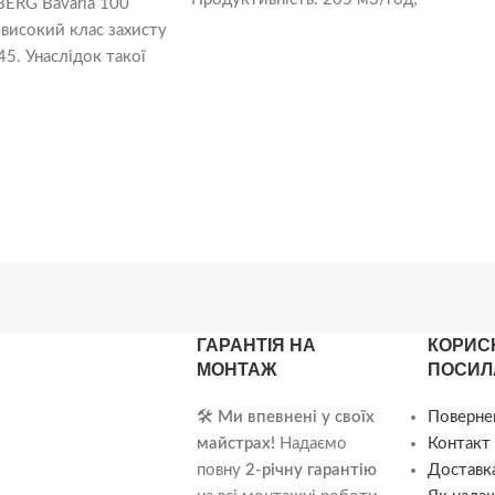
ERG Bavaria 100
Особливості: двигун на підшипниках
 високий клас захисту
кочення; Захист IP: 44; Діаметр
45. Унаслідок такої
воздуховода: 100
ористовувати
ГАРАНТІЯ НА
КОРИС
МОНТАЖ
ПОСИЛ
🛠️
Ми впевнені у своїх
Поверне
майстрах!
Надаємо
Контакт 
повну
2-річну гарантію
Доставка