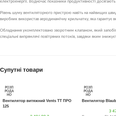
електроенергії. Водночас показники продуктивності досягають
Рівень шуму вентиляторного пристрою навіть на найвищих швид
виробник використав аеродинамічну крильчатку, яка гарантує ве
Обладнання укомплектовано зворотним клапаном, який запобіга
спеціальні випрямлячі повітряних потоків, завдяки яким знижує
Супутні товари
РОЗП
РОЗП
РОДА
РОДА
НО
НО
Вентилятор витяжний Vents ТТ ПРО
Вентилятор Blaube
125
3 4