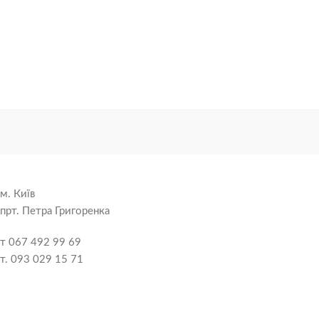
м. Київ
прт. Петра Григоренка
т 067 492 99 69
т. 093 029 15 71