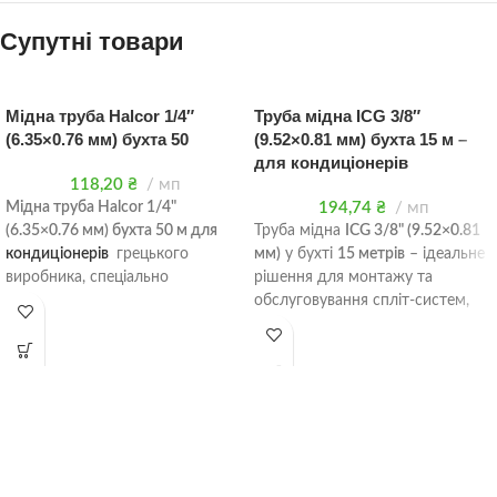
Супутні товари
Мідна труба Halcor 1/4″
Труба мідна ICG 3/8″
(6.35×0.76 мм) бухта 50
(9.52×0.81 мм) бухта 15 м –
для кондиціонерів
118,20
₴
мп
Мідна труба Halcor 1/4"
194,74
₴
мп
(6.35×0.76 мм) бухта 50 м для
Труба мідна
ICG 3/8" (9.52×0.81
кондиціонерів
грецького
мм)
у бухті
15 метрів
– ідеальне
виробника, спеціально
рішення для монтажу та
розроблена для систем
обслуговування спліт-систем,
кондиціонування та
VRV-обладнання та інших
холодильної техніки. Труба має
холодильних установок.
діаметр
1/4" (6.35 мм)
і товщину
Виготовлена з
якісної міді (Cu-
стінки
0.76 мм
, що забезпечує
DHP)
, має високу
оптимальну міцність та
теплопровідність, стійкість до
теплопередачу.
окислення та тривалий термін
експлуатації