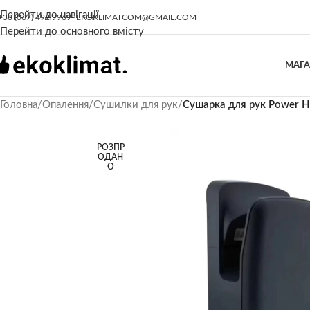
Перейти до навігації
+38 (067) 492 9969
EKOKLIMATCOM@GMAIL.COM
Перейти до основного вмісту
МАГ
Головна
/
Опалення
/
Сушилки для рук
/
Сушарка для рук Power Hi
РОЗПР
ОДАН
О