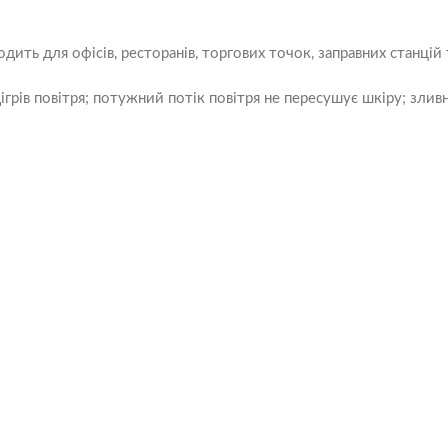
одить для офісів, ресторанів, торгових точок, заправних станцій
грів повітря; потужний потік повітря не пересушує шкіру; зли