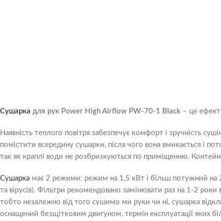
Сушарка
для рук Power High Airflow PW-70-1 Black
– це ефект
Наявність теплого повітря забезпечує комфорт і зручність суші
помістити всередину сушарки, після чого вона вмикається і пот
так як краплі води не розбризкуються по приміщенню. Контейн
Сушарка
має 2 режими: режим на 1,5 кВт і більш потужний на 
та вірусів). Фільтри рекомендовано замінювати раз на 1-2 роки
тобто незалежно від того сушимо ми руки чи ні, сушарка відкл
оснащений безщітковим двигуном, термін експлуатації яких біль