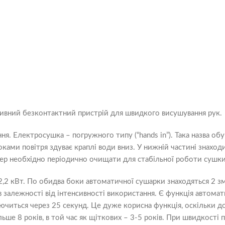
ивний безконтактний пристрій для швидкого висушування рук.
ння. Електросушка – погружного типу (“hands in”). Така назва о
оками повітря здуває краплі води вниз. У нижній частині знахо
ер необхідно періодично очищати для стабільної роботи сушки
2,2 кВт. По обидва боки автоматичної сушарки знаходяться 2 з
 в залежності від інтенсивності використання. Є функція автома
ючиться через 25 секунд. Це дуже корисна функція, оскільки д
ше 8 років, в той час як щіткових – 3-5 років. При швидкості 