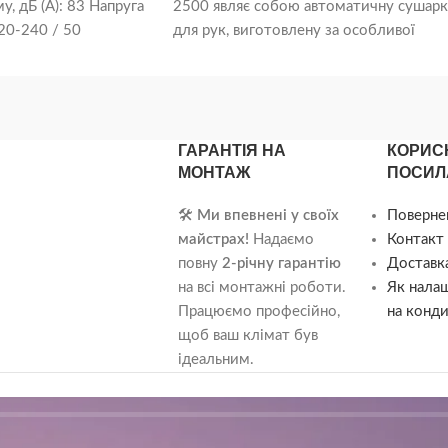
у, дБ (А): 83 Напруга
2500 являє собою автоматичну сушар
20-240 / 50
для рук, виготовлену за особливої
очий струм, А: 10
антивандальної технології, зі
ежі: кабель із
вбудованим інфрачервоним датчиком
високої чутливості та можливістю
регулювання повітряного потоку.
ГАРАНТІЯ НА
КОРИС
Сучасний дизайн приладу підкреслюю
МОНТАЖ
ПОСИЛ
обтічні форми конструкції та стильни
металевий корпус, що забезпечує
🛠️
Ми впевнені у своїх
Поверне
гармонійне поєднання сушарки з будь-
майстрах!
Надаємо
Контакт 
яким інтер'єром приміщення.
повну
2-річну гарантію
Доставка
на всі монтажні роботи.
Як нала
Працюємо професійно,
на конди
щоб ваш клімат був
ідеальним.