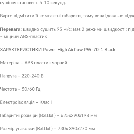
сушіння становить 5-10 секунд.
Варто відмітити її компактні габарити, тому вона ідеально підх
Переваги:
швидко сушить 95 м/с; має 2 режими швидкості; піді
– міцний ABS-пластик
ХАРАКТЕРИСТИКИ Power High Airflow PW-70-1 Black
Матеріал – ABS пластик чорний
Напруга – 220-240 В
Частота – 50/60 Гц
Електроізоляція – Клас I
Габаритні розміри (ВхШхГ) – 625x290x198 мм
Розмір упаковки (ВхШхГ) – 730х 390х270 мм