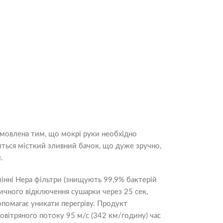
бумовлена тим, що мокрі руки необхідно
диться місткий зливний бачок, що дуже зручно,
.
мінні Hepa фільтри (знищують 99,9% бактерій
тичного відключення сушарки через 25 сек,
опомагає уникати перегріву. Продукт
повітряного потоку 95 м/с (342 км/годину) час