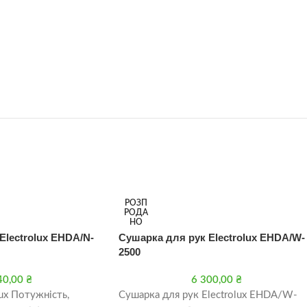
РОЗП
РОДА
НО
Electrolux EHDA/N-
Сушарка для рук Electrolux EHDA/W-
2500
40,00
₴
6 300,00
₴
ux Потужність,
Сушарка для рук Electrolux EHDA/W-