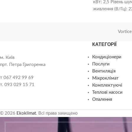
Гц
кВт: 2,5 Рівень шум
живлення (В/Гц): 2
Максимальний роб
Під’єднання до мер
Vortice
КАТЕГОРІЇ
Кондиціонери
м. Київ
Послуги
прт. Петра Григоренка
Вентиляція
т 067 492 99 69
Мікроклімат
т. 093 029 15 71
Комплектуючі
Теплові насоси
Опалення
© 2026
Ekoklimat
. Всі права захищено