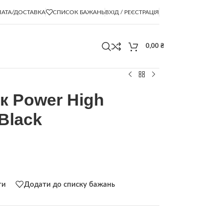
АТА/ДОСТАВКА
СПИСОК БАЖАНЬ
ВХІД / РЕЄСТРАЦІЯ
0,00
₴
к Power High
 Black
ти
Додати до списку бажань