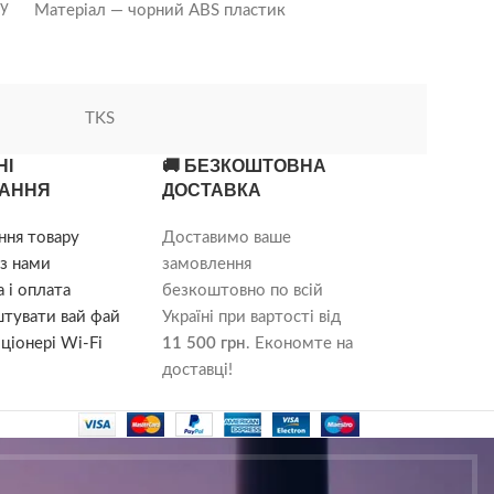
ку
Матеріал — чорний ABS пластик
Напруга — 220-240 В Частота – 50/60
TKS
НІ
🚚 БЕЗКОШТОВНА
ть
АННЯ
ДОСТАВКА
й
ння товару
Доставимо ваше
з нами
замовлення
 і оплата
безкоштовно по всій
штувати вай фай
Україні при вартості від
ціонері Wi-Fi
11 500 грн
. Економте на
доставці!