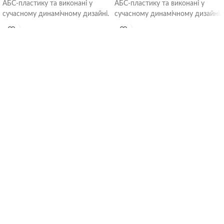
АБС-пластику та виконані у
АБС-пластику та виконані у
сучасному динамічному дизайні.
сучасному динамічному дизайні.
Вони легко монтуються та
Вони легко монтуються та
кріпляться. Забезпечують
кріпляться. Забезпечують