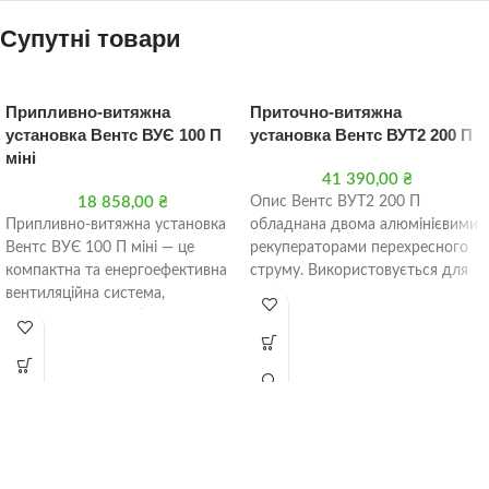
Супутні товари
Припливно-витяжна
Приточно-витяжна
установка Вентс ВУЄ 100 П
установка Вентс ВУТ2 200 П
міні
41 390,00
₴
18 858,00
₴
Опис Вентс ВУТ2 200 П
Припливно-витяжна установка
обладнана двома алюмінієвими
Вентс ВУЄ 100 П міні — це
рекуператорами перехресного
компактна та енергоефективна
струму. Використовується для
вентиляційна система,
організації системи припливно-
призначена для забезпечення
витяжної вентиляції житлових і
свіжого повітря і
комерційних приміщень,