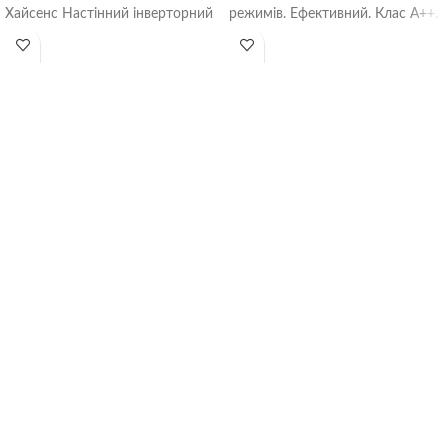
Хайсенс Настінний інверторний
режимів. Ефективний. Клас А++.
кондиціонер Hisense
Модуль Wi-Fi Новий
CA25YR00 — побутова спліт-
озонобезпечний
система серії