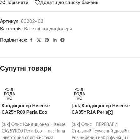
Порівняти
Додати до списку бажань
Артикул:
80202~03
Категорія:
Касетні кондиціонери
Поділитися:
Супутні товари
РОЗП
РОЗП
РОДА
РОДА
НО
НО
Кондиціонер Hisense
[:uk]Кондиціонер Hisense
CA25YR00 Perla Eco
CA35YR1A Perla[:]
[:uk] Опис Кондиціонер Hisense
[:uk] Опис ПЕРЕВАГИ
CA25YR00 Perla Eco — настінна
Стильний і сучасний дизайн.
інверторна спліт-система
Розширений набір функцій і