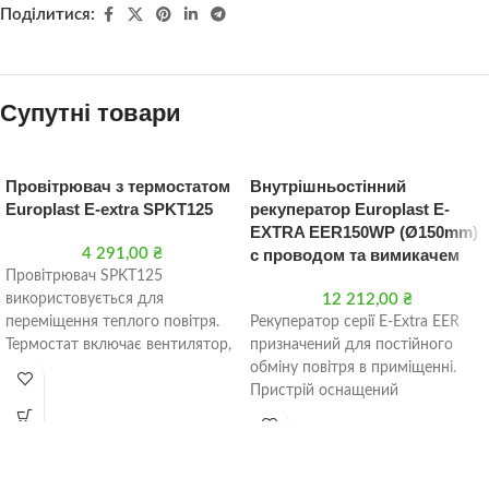
Поділитися:
Супутні товари
Провітрювач з термостатом
Внутрішньостінний
Europlast Е-extra SPKT125
рекуператор Europlast E-
EXTRA EER150WP (Ø150mm)
4 291,00
₴
c проводом та вимикачем
Провітрювач SPKT125
використовується для
12 212,00
₴
переміщення теплого повітря.
Рекуператор серії E-Extra EER
Термостат включає вентилятор,
призначений для постійного
який направляє тепле повітря в
обміну повітря в приміщенні.
сусіднє приміщення або
Пристрій оснащений
виводить його
регенератором, який накопичує
теплову енергію повітря, що