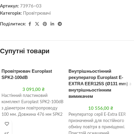
Артикул:
73976~03
Категорія:
Провітрювачі
Поділитися:
Супутні товари
Провітрювач Europlast
Внутрішньостінний
SPK2-100dB
рекуператор Europlast E-
EXTRA EER125S (Ø131 mm) з
3 091,00
₴
внутрішньостінним
Настінний пластиковий
вимикачем
комплект Europlast SPK2-100dB
з діаметром повітропроводу
10 556,00
₴
100 мм. Довжина 476 мм SPK2
Рекуператор серії E-Extra EER
– комплект, який забезпечує
призначений для постійного
природний приплив
обміну повітря в приміщенні.
Пристрій оснащений