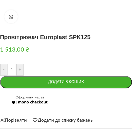
Натисніть, щоб збільшити
Провітрювач Europlast SPK125
1 513,00
₴
-
+
ДОДАТИ В КОШИК
Порівняти
Додати до списку бажань