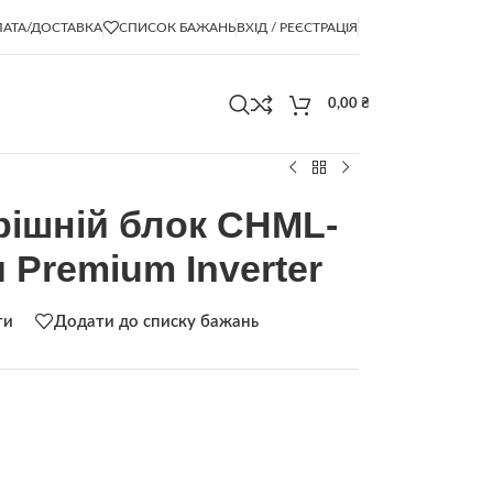
АТА/ДОСТАВКА
СПИСОК БАЖАНЬ
ВХІД / РЕЄСТРАЦІЯ
0,00
₴
рішній блок CHML-
 Premium Inverter
ти
Додати до списку бажань