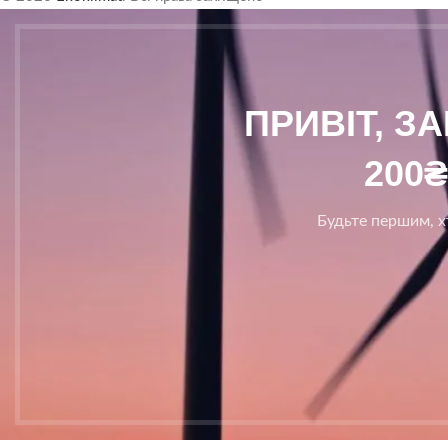
ПРИВІТ, З
200
Будьте першим, хт