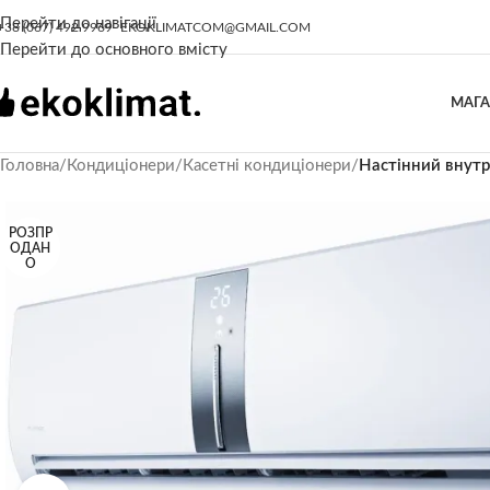
Перейти до навігації
+38 (067) 492 9969
EKOKLIMATCOM@GMAIL.COM
Перейти до основного вмісту
МАГ
Головна
/
Кондиціонери
/
Касетні кондиціонери
/
Настінний внутр
РОЗПР
ОДАН
О