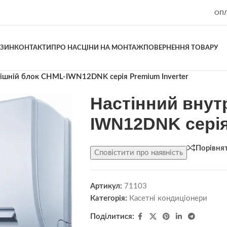
ОПЛ
АЗИН
КОНТАКТИ
ПРО НАС
ЦІНИ НА МОНТАЖ
ПОВЕРНЕННЯ ТОВАРУ
ішній блок CHML-IWN12DNK серія Premium Inverter
Настінний внут
IWN12DNK серія
Порівня
Сповістити про наявність
Артикул:
71103
Категорія:
Касетні кондиціонери
Поділитися: