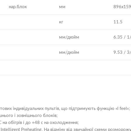
нар.блок
мм
896х15
кг
11.5
мм/дюйм
6.35 / 1
мм/дюйм
9.53 / 3
вих індивідуальних пультів, що підтримують функцію «I feel»;
нього і зовнішнього блоків;
на обігрів і до +48 с на охолодження;
ntelligent Preheating. На відміну від звичайної схеми розморож