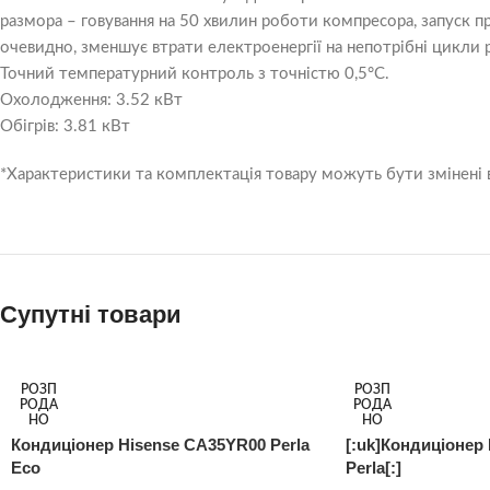
размора – говування на 50 хвилин роботи компресора, запуск пр
очевидно, зменшує втрати електроенергії на непотрібні цикли
Точний температурний контроль з точністю 0,5°C.
Охолодження: 3.52 кВт
Обігрів: 3.81 кВт
*Характеристики та комплектація товару можуть бути змінені
Супутні товари
РОЗП
РОЗП
РОДА
РОДА
НО
НО
Кондиціонер Hisense CA35YR00 Perla
[:uk]Кондиціонер
Eco
Perla[:]