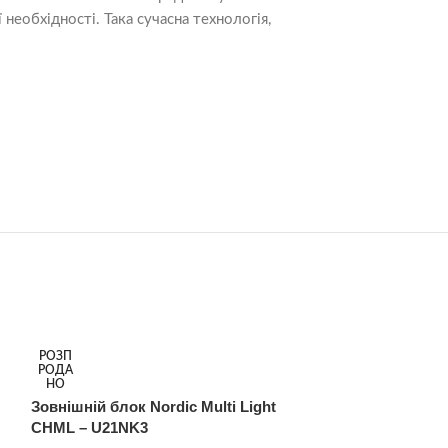
еобхідності. Така сучасна технологія,
РОЗП
РОЗП
РОДА
РОДА
НО
НО
Зовнішній блок Nordic Multi Light
Зовнішній блок 
CHML – U21NK3
CHML – U28NK