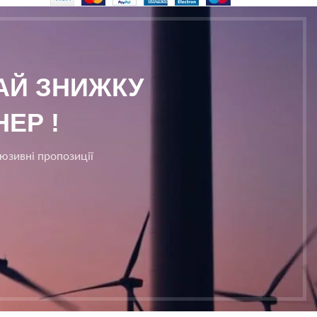
МАЙ ЗНИЖКУ
ЕР !
люзивні пропозиції