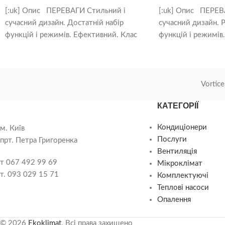
[:uk] Опис ПЕРЕВАГИ Стильний і
[:uk] Опис ПЕРЕВ
сучасний дизайн. Достатній набір
сучасний дизайн. 
функцій і режимів. Ефективний. Клас
функцій і режимів
А+. Новий озонобезпечний фреон R32.
А++. Модуль Wi-F
озонобезпечний
Vortice
КАТЕГОРІЇ
Кондиціонери
м. Київ
Послуги
прт. Петра Григоренка
Вентиляція
т 067 492 99 69
Мікроклімат
т. 093 029 15 71
Комплектуючі
Теплові насоси
Опалення
© 2026
Ekoklimat
. Всі права захищено