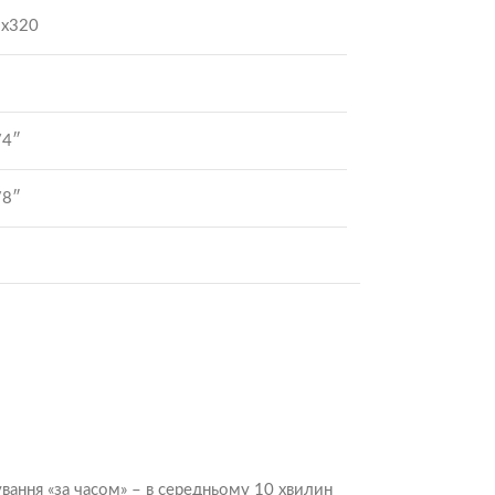
9х320
/4″
/8″
ування «за часом» – в середньому 10 хвилин