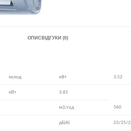
ОПИС
ВІДГУКИ (0)
холод
кВт
3.52
кВт
3.81
560
м3/год
дБ(А)
23/25/2