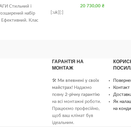
20 730,00
₴
АГИ Стильний і
[:uk][:]
Розширений набір
. Ефективний. Клас
i Новий
ГАРАНТІЯ НА
КОРИС
МОНТАЖ
ПОСИЛ
🛠️
Ми впевнені у своїх
Поверне
майстрах!
Надаємо
Контакт 
повну
2-річну гарантію
Доставка
на всі монтажні роботи.
Як нала
Працюємо професійно,
на конди
щоб ваш клімат був
ідеальним.