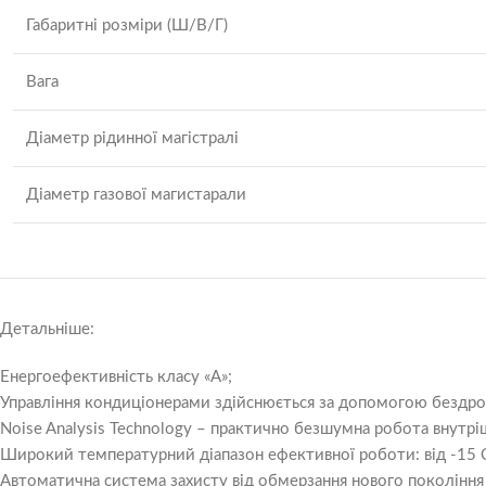
Габаритні розміри (Ш/В/Г)
Вага
Діаметр рідинної магістралі
Діаметр газової магистарали
Детальніше:
Енергоефективність класу «А»;
Управління кондиціонерами здійснюється за допомогою бездрото
Noise Analysis Technology – практично безшумна робота внутріш
Широкий температурний діапазон ефективної роботи: від -15 С 
Автоматична система захисту від обмерзання нового покоління I