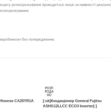
оцесу розморожування проводиться лише за наявності реальної н
 розморожування;
 виробником без попередження.
РОЗП
РОДА
НО
 Hisense CA25YR1A
[:uk]Кондиціонер General Fujitsu
ASHG12LLCC ECO3 Inverter[:]