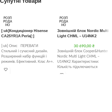
Супутні товари
РОЗП
РОЗП
РОДА
РОДА
НО
НО
[:uk]Кондиціонер Hisense
Зовнішній блок Nordic Multi
CA25YR1A Perla[:]
Light CHML – U14NK2
[:uk] Опис ПЕРЕВАГИ
30 690,00
₴
Стильний і сучасний дизайн.
Зовнішній блок Cooper&Hunter
Розширений набір функцій і
Nordic Multi Light CHML –
режимів. Ефективний. Клас А++.
U14NK2 Характеристики:
Модуль Wi-Fi Новий
Кількість підключаються
озонобезпечний
внутрішніх блоків 1-2
Продуктивність холод кВт