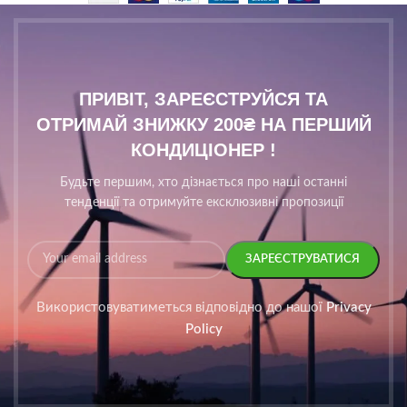
ПРИВІТ, ЗАРЕЄСТРУЙСЯ ТА
ОТРИМАЙ ЗНИЖКУ 200₴ НА ПЕРШИЙ
КОНДИЦІОНЕР !
Будьте першим, хто дізнається про наші останні
тенденції та отримуйте ексклюзивні пропозиції
Використовуватиметься відповідно до нашої
Privacy
Policy