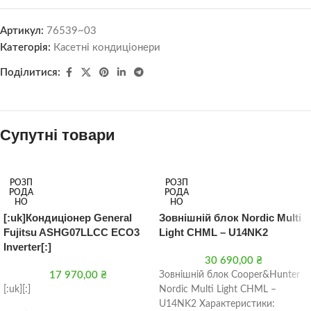
Артикул:
76539~03
Категорія:
Касетні кондиціонери
Поділитися:
Супутні товари
РОЗП
РОЗП
РОДА
РОДА
НО
НО
[:uk]Кондиціонер General
Зовнішній блок Nordic Multi
Fujitsu ASHG07LLCC ECO3
Light CHML – U14NK2
Inverter[:]
30 690,00
₴
17 970,00
₴
Зовнішній блок Cooper&Hunter
[:uk][:]
Nordic Multi Light CHML –
U14NK2 Характеристики: