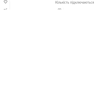
Кількість підключаються
внутрішніх блоків 1-2
Продуктивність холод кВт