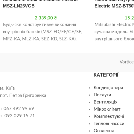
MSZ-LN25VGB
Electric MSZ-BT50
2 339,00
₴
15 
Будь-яке конструктивне виконання
Mitsubishi Electri
внутрішніх блоків (MSZ-FD/EF/GE/SF,
сучасна модель. Б
MFZ-KA, MLZ-KA, SEZ-KD, SLZ-KA).
внутрішнього блок
Інверторне регулювання продуктивності.
для WiFi-адаптера.
Низький рівень шуму і вібрацій.
адаптера дозволит
Охолодження при
Vortice
КАТЕГОРІЇ
Кондиціонери
м. Київ
Послуги
прт. Петра Григоренка
Вентиляція
т 067 492 99 69
Мікроклімат
т. 093 029 15 71
Комплектуючі
Теплові насоси
Опалення