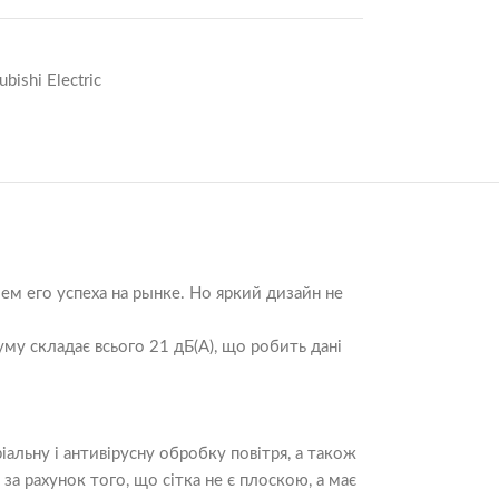
ishi Electric
ем его успеха на рынке. Но яркий дизайн не
му складає всього 21 дБ(А), що робить дані
альну і антивірусну обробку повітря, а також
а рахунок того, що сітка не є плоскою, а має