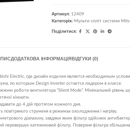
Артикул:
12409
Категорія:
Мульти-спліт системи Mitsub
Поділитися:
ОПИС
ДОДАТКОВА ІНФОРМАЦІЯ
ВІДГУКИ (0)
ishi Electric, где дизайн изделия является необходимым услови
а, по которым Design Inverter остается лидером в классе.
ежим роботи вентилятора “Silent Mode”. Мінімальний рівень шу
тячої кімнати.
адавати до 4 дій протягом кожного дня.
 повітряного струменя в режимах охолодження і нагріву.
метрового діапазону, завдяки яким фільтр здійснює антибактері
й перевершує катехиновий фільтр. Поверхня фільтра збільшена з