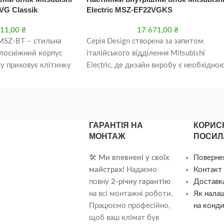
VG Classik
Electric MSZ-EF22VGKS
211,00
₴
17 671,00
₴
c MSZ-BT – стильна
Серія Design створена за запитом
ілосніжний корпус
італійського відділення Mitsubishi
у приховує клітинку
Electric, де дизайн виробу є необхідно
 Установка Wi-Fi
умовою його успіху на ринку. Але
ь управляти
ГАРАНТІЯ НА
КОРИС
МОНТАЖ
ПОСИЛ
🛠️
Ми впевнені у своїх
Поверне
майстрах!
Надаємо
Контакт 
повну
2-річну гарантію
Доставка
на всі монтажні роботи.
Як нала
Працюємо професійно,
на конди
щоб ваш клімат був