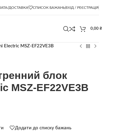
АТА/ДОСТАВКА
СПИСОК БАЖАНЬ
ВХІД / РЕЄСТРАЦІЯ
0,00
₴
i Electric MSZ-EF22VE3B
тренний блок
tric MSZ-EF22VE3B
ти
Додати до списку бажань