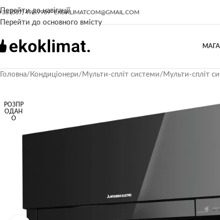
Перейти до навігації
+38 (067) 492 9969
EKOKLIMATCOM@GMAIL.COM
Перейти до основного вмісту
МАГ
Головна
/
Кондиціонери
/
Мульти-спліт системи
/
Мульти-спліт сис
РОЗПР
ОДАН
О