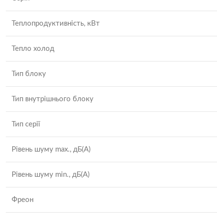
Теплопродуктивність, кВт
Тепло холод
Тип блоку
Тип внутрішнього блоку
Тип серії
Рівень шуму max., дБ(А)
Рівень шуму min., дБ(А)
Фреон