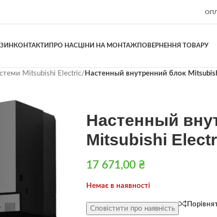
ОПЛ
АЗИН
КОНТАКТИ
ПРО НАС
ЦІНИ НА МОНТАЖ
ПОВЕРНЕННЯ ТОВАРУ
теми Mitsubishi Electric
/
Настенный внутренний блок Mitsubish
Настенный вну
Mitsubishi Elec
17 671,00
₴
Немає в наявності
Порівня
Сповістити про наявність