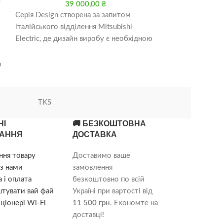
39 000,00
₴
7
Серія Design створена за запитом
Mitsubishi Ele
італійського відділення Mitsubishi
Electric, де дизайн виробу є необхідною
умовою його успіху на ринку. Але
ю
TKS
НІ
🚚 БЕЗКОШТОВНА
АННЯ
ДОСТАВКА
ння товару
Доставимо ваше
з нами
замовлення
 і оплата
безкоштовно по всій
штувати вай фай
Україні при вартості від
ціонері Wi-Fi
11 500 грн
. Економте на
доставці!