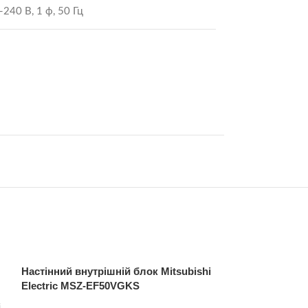
-240 В, 1 ф, 50 Гц
Настінний внутрішній блок Mitsubishi
Кондиціонер Mi
Electric MSZ-EF50VGKS
EF25VGKW/MU
i