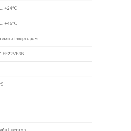
 … +24°C
 … +46°C
теми з інвертором
-EF22VE3B
95
айн інвертор