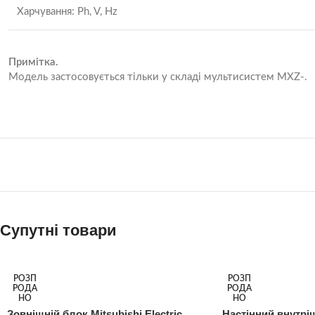
Харчування: Ph, V, Hz
Примітка.
Модель застосовується тільки у складі мультисистем MXZ-.
Супутні товари
РОЗП
РОЗП
РОДА
РОДА
НО
НО
Зовнішній блок Mitsubishi Electric
Настінний внутріш