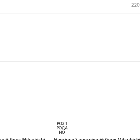
220
РОЗП
РОДА
НО
ній блок Mitsubishi
Настінний внутрішній блок Mitsubish