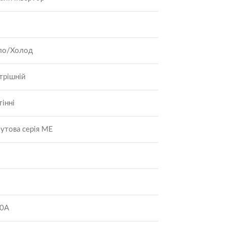
ло/Холод
трішній
тінні
утова серія МЕ
0A