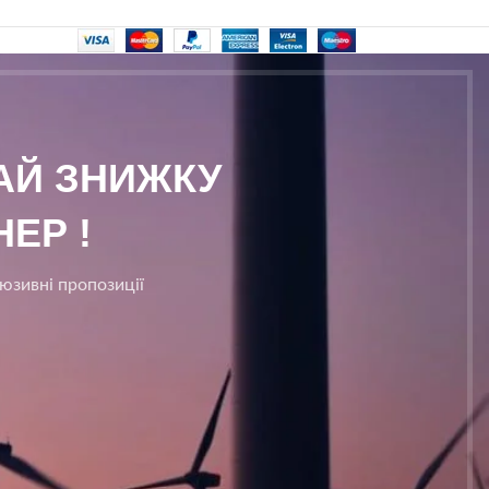
МАЙ ЗНИЖКУ
ЕР !
люзивні пропозиції