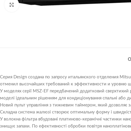
Натисніть, щоб збільшити
Серия Design создана по запросу итальянского отделения Mitsub
отменил высочайших требований к эффективности и уровню шум
У моделях серії MSZ-EF передбачений додатковий сверхтихий р
моделі ідеальним рішенням для кондиціонування спальні або ди
Новий пульт управління з тижневим таймером, який дозволяє з
Складна система жалюзі створює оптимальну форму і швидкість
У волокна фільтра вбудовані платиново-керамічні частинки нано
знищує запахи. По ефективності обробки повітря наноплатінови