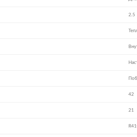
2.5
Теп
Вну
Нас
Поб
42
21
R41