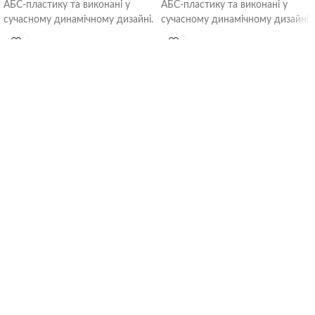
АБС-пластику та виконані у
АБС-пластику та виконані у
сучасному динамічному дизайні.
сучасному динамічному дизайні.
Вони легко монтуються та
Вони легко монтуються та
кріпляться. Забезпечують
кріпляться. Забезпечують