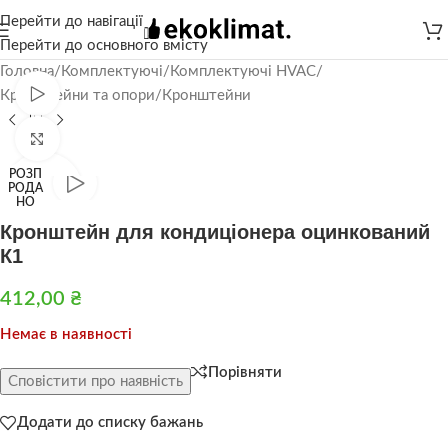
Перейти до навігації
Перейти до основного вмісту
Головна
/
Комплектуючі
/
Комплектуючі HVAC
/
Дивитися відео
Кронштейни та опори
/
Кронштейни
Натисніть, щоб збільшити
РОЗП
РОДА
НО
Кронштейн для кондиціонера оцинкований
К1
412,00
₴
Немає в наявності
Порівняти
Сповістити про наявність
Додати до списку бажань