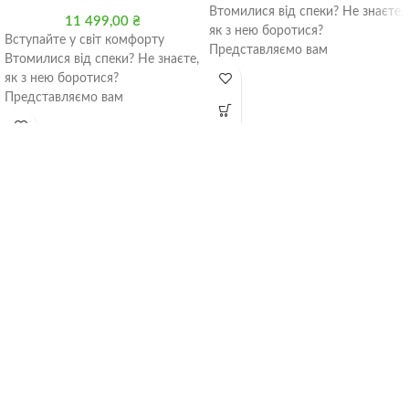
Втомилися від спеки? Не знаєте,
11 499,00
₴
як з нею боротися?
Вступайте у світ комфорту
Представляємо вам
Втомилися від спеки? Не знаєте,
кондиціонер настінний TKS-
як з нею боротися?
08AD2W – вашого
Представляємо вам
кондиціонер настінний TKS-
08A2W – вашого