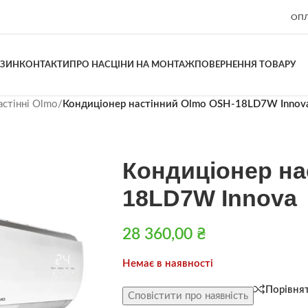
ОПЛ
АЗИН
КОНТАКТИ
ПРО НАС
ЦІНИ НА МОНТАЖ
ПОВЕРНЕННЯ ТОВАРУ
астінні Olmo
/
Кондиціонер настінний Olmo OSH-18LD7W Innov
Кондиціонер на
18LD7W Innova
28 360,00
₴
Немає в наявності
Порівня
Сповістити про наявність