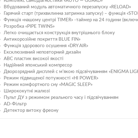
Комплекс самодіагностики «AUTO — GUARD»
Вбудований модуль автоматичного перезапуску «RELOAD»
Гарячий старт (трихвилинна затримка запуску) – функція «ST
Функція «нашому центрі TIMER» -таймер на 24 години (включ
Розробка «PIPE TWINS»
Легко очищається конструкція внутрішнього блоку
Антикорозійне покриття BLUE FIN»
Функція здорового осушення «DRY AIR»
Ексклюзивний неповторний дизайн
ABC пластик високої якості
Надійний японський компресор
Дворозрядний дисплей c м’якою підсвічуванням «ENIGMA LIG
Режим підвищеної потужності «HI POWER»
Режим комфортного сну «MAGIC SLEEP»
Ширококутні жалюзі
Пульт ДУ з режимом реального часу і підсвічуванням
AD-Фільтр
Детектор витоку фреону