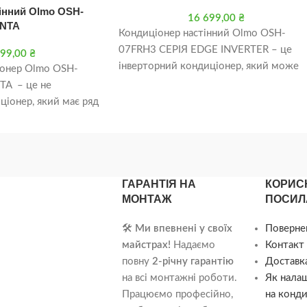
інний Olmo OSH-
16 699,00
₴
ENTA
Кондиціонер настінний Olmo OSH-
07FRH3 СЕРІЯ EDGE INVERTER – це
099,00
₴
інверторний кондиціонер, який може
іонер Olmo OSH-
використовуватися як для охолодженн
TA – це не
так і для
ціонер, який має ряд
ть його зручним і
ГАРАНТІЯ НА
КОРИС
МОНТАЖ
ПОСИЛ
🛠️
Ми впевнені у своїх
Поверне
майстрах!
Надаємо
Контакт 
повну
2-річну гарантію
Доставка
на всі монтажні роботи.
Як нала
Працюємо професійно,
на конди