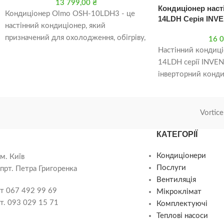
13 799,00
₴
Кондиціонер наст
Кондиціонер Olmo OSH-10LDH3 - це
14LDH Серія INV
настінний кондиціонер, який
призначений для охолодження, обігріву,
16 
осушення та вентиляції приміщень
Настінний кондиц
площею до 25 квадратних метрів.
14LDH серії INVEN
інверторний конди
функцій, які робля
Vortice
КАТЕГОРІЇ
Кондиціонери
м. Київ
Послуги
прт. Петра Григоренка
Вентиляція
т 067 492 99 69
Мікроклімат
т. 093 029 15 71
Комплектуючі
Теплові насоси