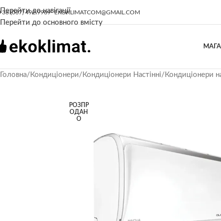
Перейти до навігації
+38 (067) 492 9969
EKOKLIMATCOM@GMAIL.COM
Перейти до основного вмісту
МАГ
Головна
/
Кондиціонери
/
Кондиціонери Настінні
/
Кондиціонери н
РОЗПР
ОДАН
О