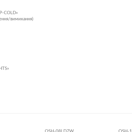
OP-COLD»
ення/вимикання)
HTS»
OSH-08LD7W
OSH-