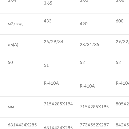
3,64
3,65
3,66
3,65
433
600
м3/год
490
26/29/34
29/32
дБ(А)
28/31/35
50
52
52
51
R-410A
R-410
R-410A
715Х285Х194
805Х2
мм
715Х285Х195
681Х434Х285
773Х552Х287
842Х5
681Х434Х285