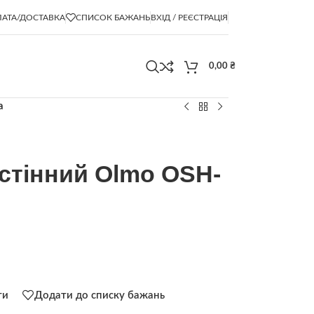
АТА/ДОСТАВКА
СПИСОК БАЖАНЬ
ВХІД / РЕЄСТРАЦІЯ
0,00
₴
a
стінний Olmo OSH-
ти
Додати до списку бажань