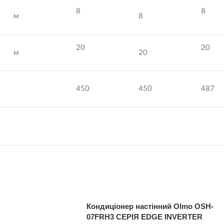
8
8
м
8
20
20
м
20
450
450
487
Кондиціонер настінний Olmo OSH-
07FRH3 СЕРІЯ EDGE INVERTER