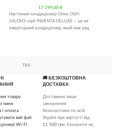
17 299,00
₴
1
Настінний кондиціонер Olmo OSH-
Настінний конд
14LDH3 серії INVENTA DELUXE – це не
09FRH3 СЕРІЯ 
інверторний кондиціонер, який має ряд
інверторний сп
я,
функцій, які роблять його зручним
потужність охо
і потужність обі
TKS
НІ
🚚 БЕЗКОШТОВНА
АННЯ
ДОСТАВКА
ння товару
Доставимо ваше
з нами
замовлення
 і оплата
безкоштовно по всій
штувати вай фай
Україні при вартості від
ціонері Wi-Fi
11 500 грн
. Економте на