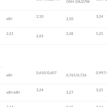
OSH-10LD7W
2,10
3,24
кВт
2,50
2,21
3,38
5,25
2,65
0,650/0,607
0,997
кВт
0,765/0,726
3,24
3,25
кВт/кВт
3,27