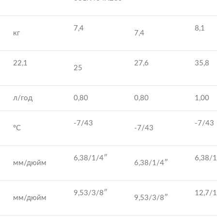
7,4
8,1
кг
7,4
22,1
27,6
35,8
25
л/год
0,80
0,80
1,00
-7/43
-7/43
°C
-7/43
6,38/1/4″
6,38/
мм/дюйм
6,38/1/4″
9,53/3/8″
12,7/
мм/дюйм
9,53/3/8″