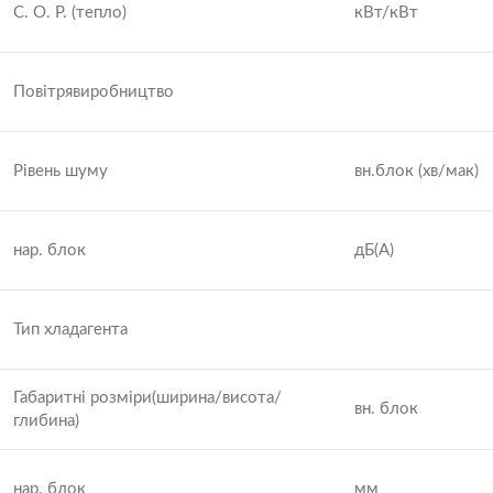
C. O. P. (тепло)
кВт/кВт
Повітрявиробництво
Рівень шуму
вн.блок (хв/мак)
нар. блок
дБ(А)
Тип хладагента
Габаритні розміри(ширина/висота/
вн. блок
глибина)
нар. блок
мм