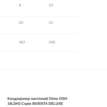
8
10
20
25
487
540
Кондиціонер настінний Olmo OSH-
Кондиціонер н
14LDH3 Серія INVENTA DELUXE
09FRH3 СЕРІЯ