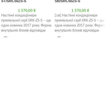
ЅТ/SRC50ZS-S
SB/SRC50ZS-S
1 570,00
₴
1 570,00
₴
Настінні кондиціонери
[:uk] Настінні кондиціонери
преміальної серії SRK-ZS-S – ще
преміальної серії SRK-ZS-S – ще
одна новинка 2017 року. Форма
одна новинка 2017 року. Форма
внутрішніх блоків відповідає
внутрішніх блоків відповідає
новітнім тенденціям
новітнім тенденціям
промислового дизайну і
промислового дизайну