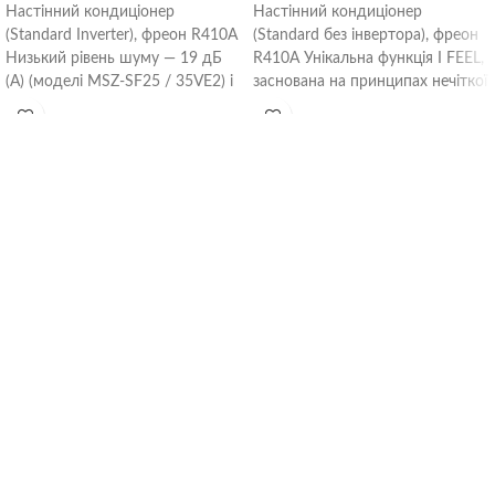
Настінний кондиціонер
Настінний кондиціонер
(Standard Inverter), фреон R410A
(Standard без інвертора), фреон
Низький рівень шуму — 19 дБ
R410A Унікальна функція I FEEL,
(А) (моделі MSZ-SF25 / 35VE2) і
заснована на принципах нечіткої
висока енергоефективність.
логіки, дозволяє автоматично
визначити найбільш