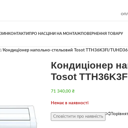
ОПЛ
АЗИН
КОНТАКТИ
ПРО НАС
ЦІНИ НА МОНТАЖ
ПОВЕРНЕННЯ ТОВАРУ
t
/
Кондиціонер напольно-стельовий Tosot TTH36K3FI/TUHD
Кондиціонер н
Tosot TTH36K3
71 340,00
₴
Немає в наявності
Порівня
Сповістити про наявність