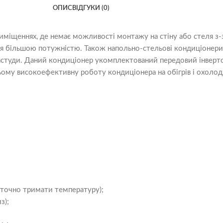
ОПИС
ВІДГУКИ (0)
иміщеннях, де немає можливості монтажу на стіну або стеля з-
ся більшою потужністю. Також напольно-стельові кондиціонери 
 застуди. Даний кондиціонер укомплектований передовий інверто
ому високоефективну роботу кондиціонера на обігрів і охолодж
і точно тримати температуру);
з);