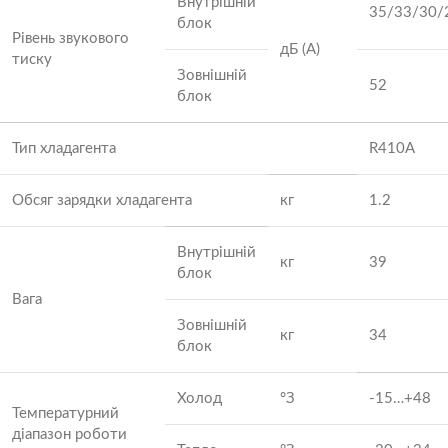
Внутрішній
35/33/30/
блок
Рівень звукового
дБ (А)
тиску
Зовнішній
52
блок
Тип хладагента
R410A
Обсяг зарядки хладагента
кг
1.2
Внутрішній
кг
39
блок
Вага
Зовнішній
кг
34
блок
Холод
°З
-15…+48
Температурний
діапазон роботи