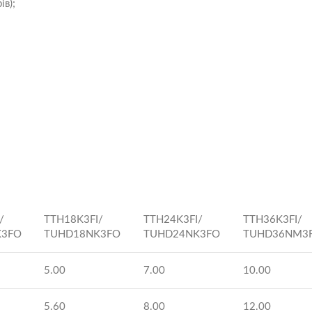
ів);
/
TTH18K3FI/
TTH24K3FI/
TTH36K3FI/
K3FO
TUHD18NK3FO
TUHD24NK3FO
TUHD36NM3
5.00
7.00
10.00
5.60
8.00
12.00