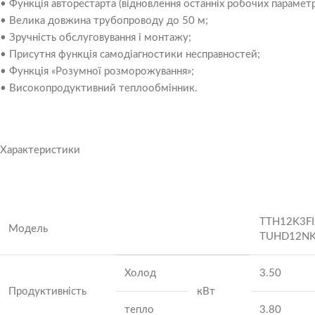
• Функція авторестарта (відновлення останніх робочих параметр
• Велика довжина трубопроводу до 50 м;
• Зручність обслуговування і монтажу;
• Присутня функція самодіагностики несправностей;
• Функція «Розумної розморожування»;
• Високопродуктивний теплообмінник.
Характеристики
TTH12K3FI
Модель
TUHD12N
Холод
3.50
Продуктивність
кВт
тепло
3.80