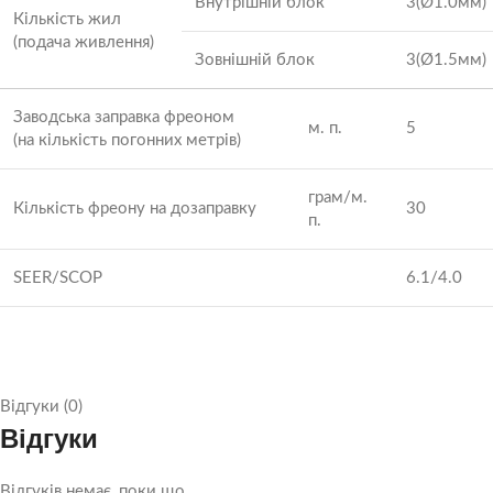
Внутрішній блок
3(Ø1.0мм)
Кількість жил
(подача живлення)
Зовнішній блок
3(Ø1.5мм)
Заводська заправка фреоном
м. п.
5
(на кількість погонних метрів)
грам/м.
Кількість фреону на дозаправку
30
п.
SEER/SCOP
6.1/4.0
Відгуки (0)
Відгуки
Відгуків немає, поки що.