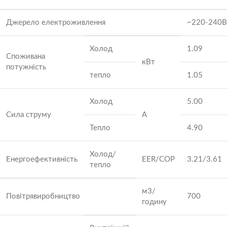
Джерело електроживлення
~220-240В
Холод
1.09
Споживана
кВт
потужність
тепло
1.05
Холод
5.00
Сила струму
А
Тепло
4.90
Холод/
Енергоефективність
EER/COP
3.21/3.61
тепло
м3/
Повітрявиробництво
700
годину