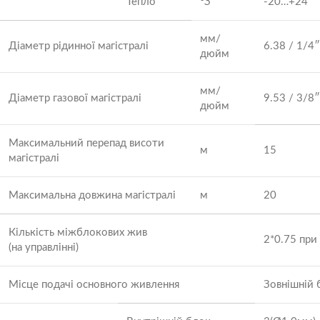
Тепло
°З
-20…+24
мм/
Діаметр рідинної магістралі
6.38 / 1/4″
дюйм
мм/
Діаметр газової магістралі
9.53 / 3/8″
дюйм
Максимальний перепад висоти
м
15
магістралі
Максимальна довжина магістралі
м
20
Кількість міжблокових жив
2*0.75 при
(на управлінні)
Місце подачі основного живлення
Зовнішній 