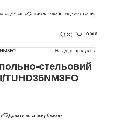
АТА/ДОСТАВКА
СПИСОК БАЖАНЬ
ВХІД / РЕЄСТРАЦІЯ
0,00
₴
36NM3FO
Назад до продуктів
апольно-стельовий
FI/TUHD36NM3FO
ти
Додати до списку бажань