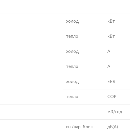
холод
кВт
тепло
кВт
холод
А
тепло
А
холод
EER
тепло
COP
м3/год
вн./нар. блок
дБ(А)