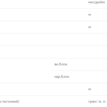
мм/дюйм
м
м
вн.блок
нар.блок
м
р погонний)
грам/ м. п.