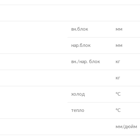
вн.блок
мм
нар.блок
мм
вн./нар. блок
кг
кг
холод
°C
тепло
°C
мм/дюйм