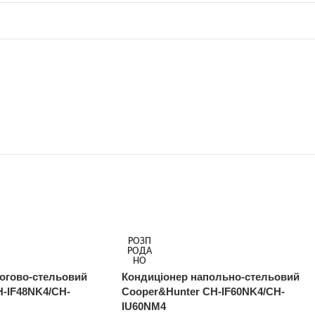
РОЗП
РОДА
НО
огово-стельовий
Кондиціонер напольно-стельовий
H-IF48NK4/CH-
Cooper&Hunter CH-IF60NK4/CH-
IU60NM4