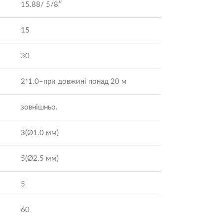
15.88/ 5/8″
15
30
2*1.0–при довжині понад 20 м
зовнішньо.
3(Ø1.0 мм)
5(Ø2.5 мм)
5
60