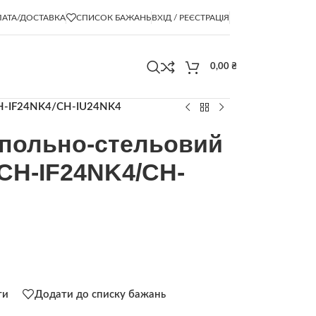
АТА/ДОСТАВКА
СПИСОК БАЖАНЬ
ВХІД / РЕЄСТРАЦІЯ
0,00
₴
CH-IF24NK4/CH-IU24NK4
апольно-стельовий
CH-IF24NK4/CH-
ти
Додати до списку бажань