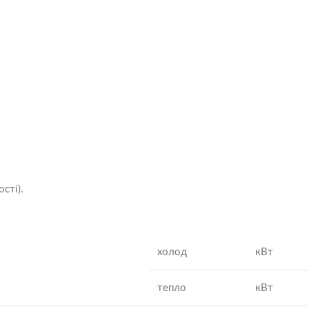
сті).
холод
кВт
тепло
кВт