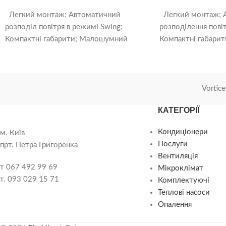
Легкий монтаж; Автоматичний
Легкий монтаж; 
розподіл повітря в режимі Swing;
розподілення повіт
Компактні габарити; Малошумний
Компактні габари
вентилятор; Довговічний фільтр, що
вентилятор; Довго
миється; Ефективна тепловіддача
миється; Ефективн
внутрішнього
внутрішнього
Vortice
КАТЕГОРІЇ
Кондиціонери
м. Київ
Послуги
прт. Петра Григоренка
Вентиляція
т 067 492 99 69
Мікроклімат
т. 093 029 15 71
Комплектуючі
Теплові насоси
Опалення