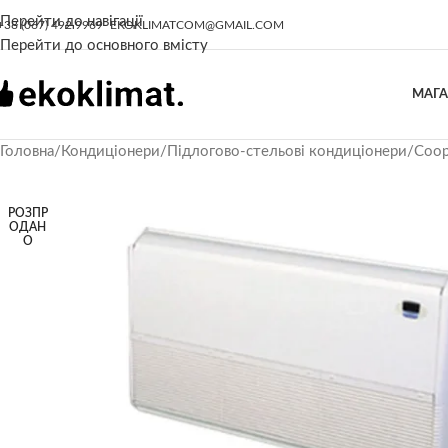
Перейти до навігації
+38 (067) 492 9969
EKOKLIMATCOM@GMAIL.COM
Перейти до основного вмісту
МАГ
Головна
/
Кондиціонери
/
Підлогово-стельові кондиціонери
/
Coop
РОЗПР
ОДАН
О