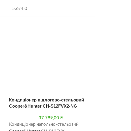
5.6/4.0
Кондиціонер підлогово-стельовий
РОЗП
РОДА
Cooper&Hunter CH-S12FVX2-NG
НО
Кондиціонер н
37 799,00
₴
Cooper&Hunter
Кондиціонер напольно-стельовий
IU18NK4