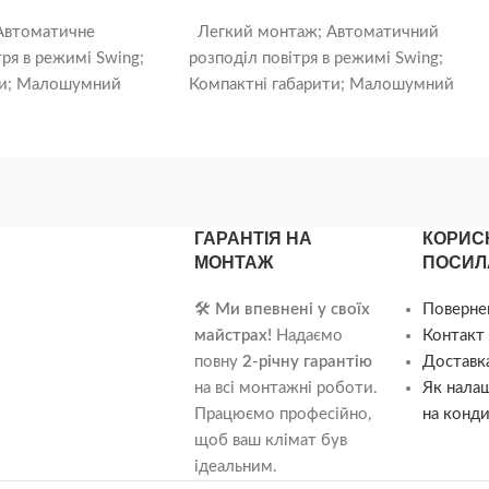
Автоматичне
Легкий монтаж; Автоматичний
ря в режимі Swing;
розподіл повітря в режимі Swing;
ти; Малошумний
Компактні габарити; Малошумний
вічний фільтр, що
вентилятор; Довговічний фільтр, що
е тепловіддання
миється; Ефективна тепловіддача
внутрішнього
ГАРАНТІЯ НА
КОРИС
МОНТАЖ
ПОСИЛ
🛠️
Ми впевнені у своїх
Поверне
майстрах!
Надаємо
Контакт 
повну
2-річну гарантію
Доставка
на всі монтажні роботи.
Як нала
Працюємо професійно,
на конди
щоб ваш клімат був
ідеальним.