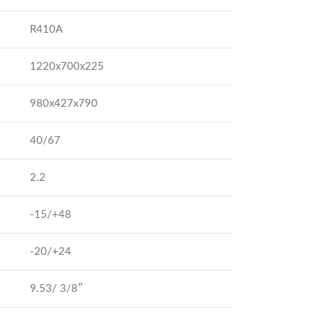
R410A
1220x700x225
980х427х790
40/67
2.2
-15/+48
-20/+24
9.53/ 3/8″