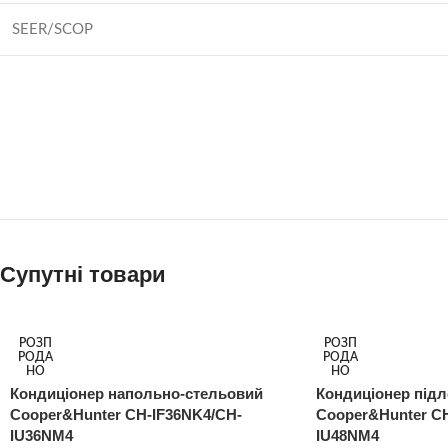
SEER/SCOP
Супутні товари
РОЗП
РОЗП
РОДА
РОДА
НО
НО
Кондиціонер напольно-стельовий
Кондиціонер підл
Cooper&Hunter CH-IF36NK4/CH-
Cooper&Hunter C
IU36NM4
IU48NM4