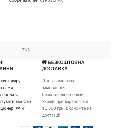
Cooper&Hunter
CH-S12FVX
4
Легкий монтаж
розподіл повітр
Компактні габ
вентилятор; До
миється; Ефект
внутрішнього
TKS
НІ
🚚 БЕЗКОШТОВНА
АННЯ
ДОСТАВКА
ння товару
Доставимо ваше
з нами
замовлення
 і оплата
безкоштовно по всій
штувати вай фай
Україні при вартості від
ціонері Wi-Fi
11 500 грн
. Економте на
доставці!