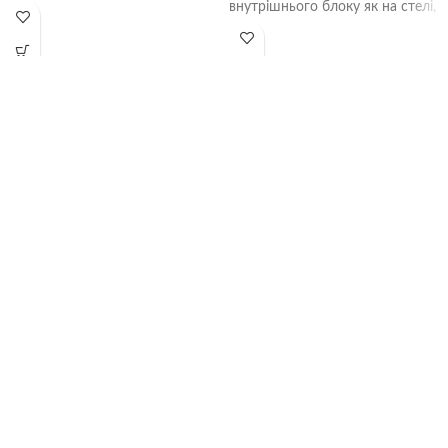
піднімаючись від підлоги до
внутрішнього блоку як на стелі,
стелі, рівномірно
так і на стіні. Причому, на
відміну від настінної спліт