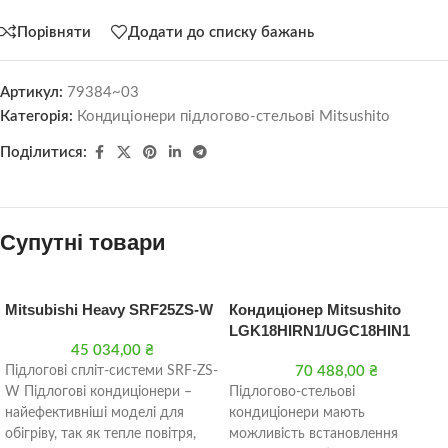
Порівняти
Додати до списку бажань
Артикул:
79384~03
Категорія:
Кондиціонери підлогово-стельові Mitsushito
Поділитися:
Супутні товари
Mitsubishi Heavy SRF25ZS-W
Кондиціонер Mitsushito
LGK18HIRN1/UGC18HIN1
45 034,00
₴
Підлогові спліт-системи SRF-ZS-
70 488,00
₴
W Підлогові кондиціонери –
Підлогово-стельові
найефективніші моделі для
кондиціонери мають
обігріву, так як тепле повітря,
можливість встановлення