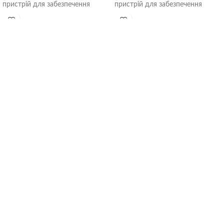
пристрій для забезпечення
пристрій для забезпечення
комфортної температури в
комфортної температури в
приміщенні. Цей кондиціонер
приміщенні. Цей кондиціонер
має багато корисних функцій,
має багато корисних функцій,
що роблять його привабливим
що роблять його привабливим
варіантом для покупки.
варіантом для покупки.