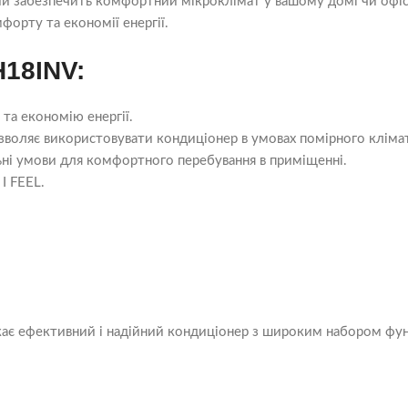
й забезпечить комфортний мікроклімат у вашому домі чи офісі.
орту та економії енергії.
H18INV:
та економію енергії.
озволяє використовувати кондиціонер в умовах помірного кліма
ьні умови для комфортного перебування в приміщенні.
 I FEEL.
кає ефективний і надійний кондиціонер з широким набором функц