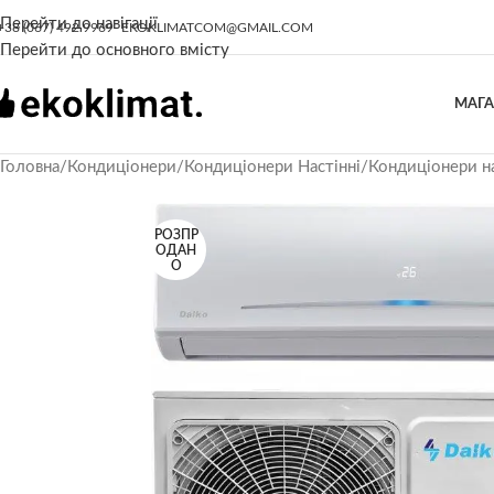
Перейти до навігації
+38 (067) 492 9969
EKOKLIMATCOM@GMAIL.COM
Перейти до основного вмісту
МАГ
Головна
/
Кондиціонери
/
Кондиціонери Настінні
/
Кондиціонери на
РОЗПР
ОДАН
О