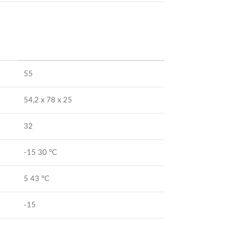
55
54,2 x 78 x 25
32
-15 30 °С
5 43 °С
-15