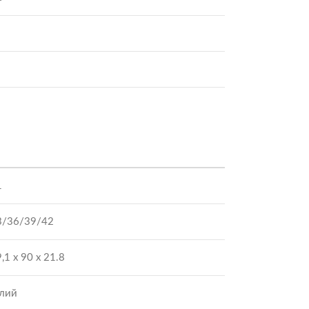
1
3/36/39/42
,1 х 90 x 21.8
ілий