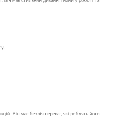
 Він має стильний дизайн, тихий у роботі та
ту.
ій. Він має безліч переваг, які роблять його