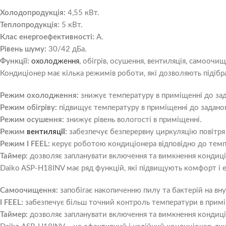
Холодопродукція:
4,55 кВт.
Теплопродукція:
5 кВт.
Клас енергоефективності:
А.
Рівень шуму:
30/42 дБа.
Функції:
охолодження
, обігрів, осушення, вентиляція, самоочищ
Кондиціонер має кілька режимів роботи, які дозволяють підіб
Режим охолодження:
знижує температуру в приміщенні до зад
Режим обігріву:
підвищує температуру в приміщенні до заданог
Режим осушення:
знижує рівень вологості в приміщенні.
Режим
вентиляції
:
забезпечує безперервну циркуляцію повітря
Режим I FEEL:
керує роботою кондиціонера відповідно до темпе
Таймер:
дозволяє запланувати включення та вимкнення кондиці
Daiko ASP-H18INV має ряд функцій, які підвищують комфорт і 
Самоочищення:
запобігає накопиченню пилу та бактерій на вн
I FEEL:
забезпечує більш точний контроль температури в примі
Таймер:
дозволяє запланувати включення та вимкнення кондиці