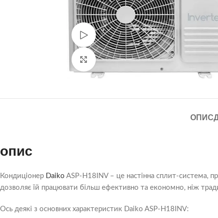
Дивитися відео
Натисніть, щоб збільшити
ОПИС
опис
Кондиціонер
Daiko
ASP-H18INV – це настінна сплит-система, пр
дозволяє їй працювати більш ефективно та економно, ніж трад
Ось деякі з основних характеристик Daiko ASP-H18INV: