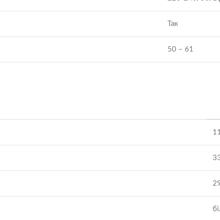
Так
50 – 61
1
3
29
б