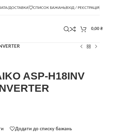
АТА/ДОСТАВКА
СПИСОК БАЖАНЬ
ВХІД / РЕЄСТРАЦІЯ
0,00
₴
INVERTER
AIKO ASP-H18INV
 INVERTER
ти
Додати до списку бажань