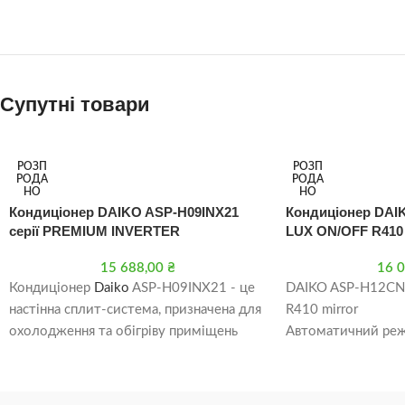
Супутні товари
РОЗП
РОЗП
РОДА
РОДА
НО
НО
Кондиціонер DAIKO ASP-H09INX21
Кондиціонер DAI
серії PREMIUM INVERTER
LUX ON/OFF R410 
15 688,00
₴
16 
Кондиціонер
Daiko
ASP-H09INX21 - це
DAIKO ASP-H12CN
настінна сплит-система, призначена для
R410 mirror
охолодження та обігріву приміщень
Автоматичний ре
площею до 25 м². Вона має інверторний
Вентилятор
тип двигуна, який дозволяє їй
Обігрів
працювати більш ефективно та
Осушення