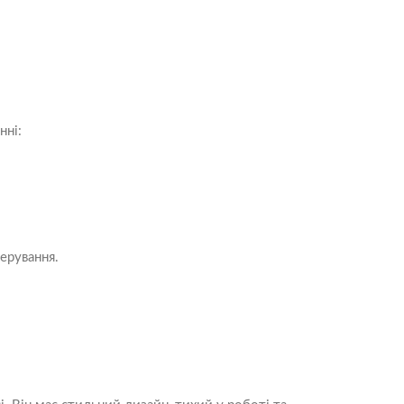
нні:
ерування.