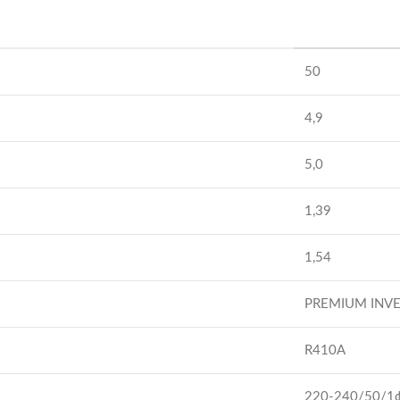
50
4,9
5,0
1,39
1,54
PREMIUM INV
R410A
220-240/50/1