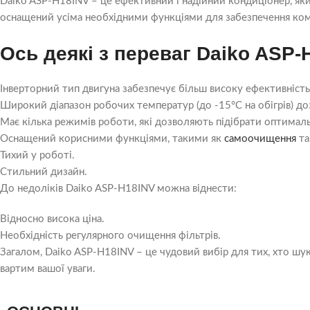
Daiko ASP-H18INV – це ефективний і надійний кондиціонер, яки
оснащений усіма необхідними функціями для забезпечення комф
Ось деякі з переваг Daiko ASP-
Інверторний тип двигуна забезпечує більш високу ефективність 
Широкий діапазон робочих температур (до -15°C на обігрів) д
Має кілька режимів роботи, які дозволяють підібрати оптимал
Оснащений корисними функціями, такими як
самоочищення
та
Тихий у роботі.
Стильний дизайн.
До недоліків Daiko ASP-H18INV можна віднести:
Відносно висока ціна.
Необхідність регулярного очищення фільтрів.
Загалом, Daiko ASP-H18INV – це чудовий вибір для тих, хто шу
вартим вашої уваги.