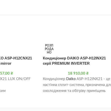
РОЗП
РОДА
НО
KO ASP-H12CNX21
Кондиціонер DAIKO ASP-H12INX21
mirror
серії PREMIUM INVERTER
057,00
₴
18 910,00
₴
X21 LUX ON/OFF
Кондиціонер
Daiko
ASP-H12INX21 - це
настінна сплит-система, призначена дл
жим
охолодження та обігріву приміщень
площею до 35 м². Вона має інверторн
тип двигуна, який дозволяє їй
працювати більш ефективно та