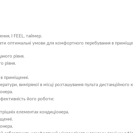
ення, I FEEL, таймер.
рати оптимальні умови для комфортного перебування в приміще
аного рівня.
о рівня.
 в приміщенні.
ратури, виміряної в місці розташування пульта дистанційного к
онера.
ефективність його роботи:
утрішніх елементах кондиціонера.
щенні.
онера.