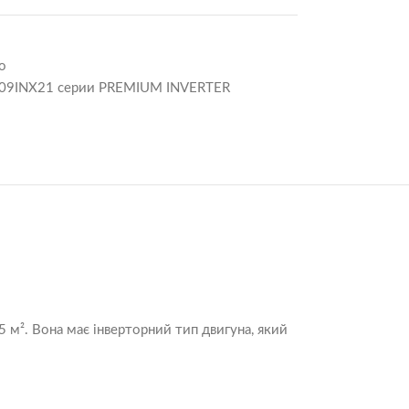
o
09INX21 серии PREMIUM INVERTER
 м². Вона має інверторний тип двигуна, який