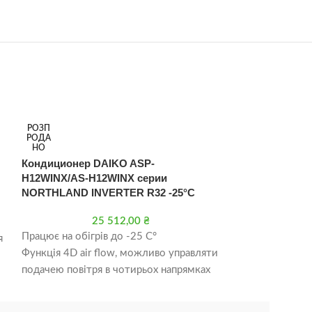
РОЗП
РОЗП
РОДА
РОДА
НО
НО
Кондиционер DAIKO ASP-
Кондиціонер 
H12WINX/AS-H12WINX серии
LUX ON/OFF R4
NORTHLAND INVERTER R32 -25°C
2
25 512,00
₴
DAIKO ASP-H1
Працює на обігрів до -25 C°
я
R410 mirror
Функція 4D air flow, можливо управляти
Автоматичний 
подачею повітря в чотирьох напрямках
ий
Вентилятор
Wi-Fi модуль
Обігрів
Будуть моделі в двох потужностях: 3,5
Осушення