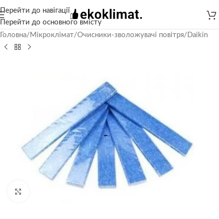
Перейти до навігації
Перейти до основного вмісту
Головна
/
Мікроклімат
/
Очисники-зволожувачі повітря
/
Daikin
Натисніть, щоб збільшити