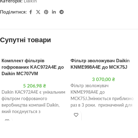
Категорія:
Daikin
Поділитися:
Супутні товари
Комплект фільтрів
Фільтр зволожувач Daikin
гофрованих KAC972A4E до
KNME998A4E до MCK75J
Daikin MC707VM
3 070,00
₴
5 206,98
₴
Фільтр зволожувач
Daikin KAC972A4E є унікальним
KNME998A4E до
фільтром гофрованого
MCK75J.Змінюється приблизно
виробництва компанії Daikin,
раз в 3 роки. призначений для
який поєднується з
використання з системою
очищувачами повітря
зволоження MCK75J. Цей фільтр
одноіменної торгової марки.
забезпечує ефективну
фільтрацію води, що запобігає
утворенню накипу та інших