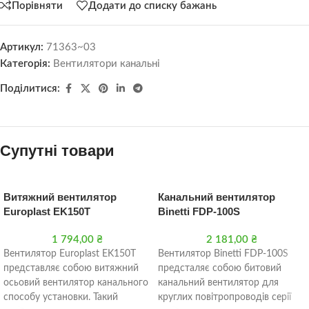
Порівняти
Додати до списку бажань
Артикул:
71363~03
Категорія:
Вентилятори канальні
Поділитися:
Супутні товари
Витяжний вентилятор
Канальний вентилятор
Europlast EK150T
Binetti FDP-100S
1 794,00
₴
2 181,00
₴
Вентилятор Europlast EK150T
Вентилятор Binetti FDP-100S
представляє собою витяжний
предсталяє собою битовий
осьовий вентилятор канального
канальний вентилятор для
способу установки. Такий
круглих повітропроводів серії