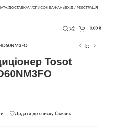
АТА/ДОСТАВКА
СПИСОК БАЖАНЬ
ВХІД / РЕЄСТРАЦІЯ
0,00
₴
TUHD60NM3FO
иціонер Tosot
HD60NM3FO
ти
Додати до списку бажань