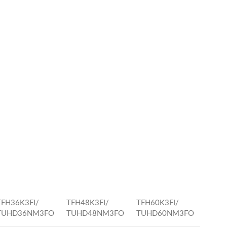
TFH36K3FI/
TFH48K3FI/
TFH60K3FI/
TUHD36NM3FO
TUHD48NM3FO
TUHD60NM3FO