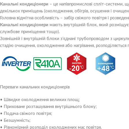
Канальні кондиціонери
– це напівпромислові спліт-системи, щ
декількох приміщень (охолодження, обігрів, осушення і очищення 
Головна відмітна особливість – забір свіжого повітря і розведе
Канальні кондиціонери
мають внутрішній блок, який розміщуєт
службове приміщення тощо).
Зовнішній і внутрішній блоки з’єднані трубопроводом з цирку
стадію очищення, охолодження або нагрівання, розподіляється 
Переваги канальних кондиціонерів
• Швидке охолодження великих площ;
• Приховане розташування внутрішнього блоку;
• Подача свіжого повітря;
• Безшумність;
• Рівномірний розподіл охолоджених мас повітря.