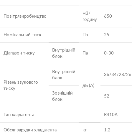
м3/
Повітрявиробництво
650
годину
Номінальний тиск
Па
25
Внутрішній
Діапазон тиску
Па
0-30
блок
Внутрішній
36/34/28/26
блок
Рівень звукового
дБ (А)
тиску
Зовнішній
52
блок
Тип хладагента
R410A
Обсяг зарядки хладагента
кг
1.2