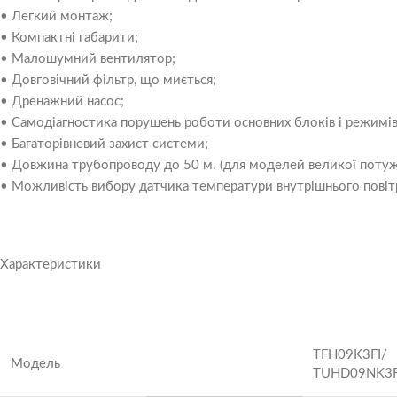
• Легкий монтаж;
• Компактні габарити;
• Малошумний вентилятор;
• Довговічний фільтр, що миється;
• Дренажний насос;
• Самодіагностика порушень роботи основних блоків і режимів
• Багаторівневий захист системи;
• Довжина трубопроводу до 50 м. (для моделей великої потуж
• Можливість вибору датчика температури внутрішнього повітр
Характеристики
TFH09K3FI/
Модель
TUHD09NK3