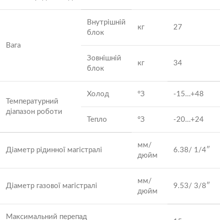
Внутрішній
кг
27
блок
Вага
Зовнішній
кг
34
блок
Холод
°З
-15…+48
Температурний
діапазон роботи
Тепло
°З
-20…+24
мм/
Діаметр рідинної магістралі
6.38/ 1/4″
дюйм
мм/
Діаметр газової магістралі
9.53/ 3/8″
дюйм
Максимальний перепад