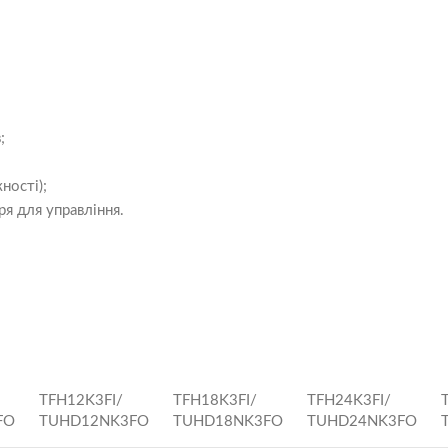
;
ності);
я для управління.
TFH12K3FI/
TFH18K3FI/
TFH24K3FI/
FO
TUHD12NK3FO
TUHD18NK3FO
TUHD24NK3FO