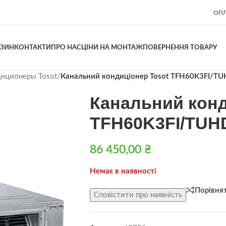
ОПЛ
АЗИН
КОНТАКТИ
ПРО НАС
ЦІНИ НА МОНТАЖ
ПОВЕРНЕННЯ ТОВАРУ
диционеры Tosot
/
Канальний кондиціонер Tosot TFH60K3FI/
Канальний конд
TFH60K3FI/TU
86 450,00
₴
Немає в наявності
Порівня
Сповістити про наявність