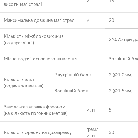
м
15
висоти магістралі
Максимальна довжина магістралі
м
20
Кількість міжблокових жив
2*0.75 при д
(на управлінні)
Місце подачі основного живлення
Зовнішній бл
Внутрішній блок
3 (Ø1.0мм)
Кількість жил
(подача живлення)
Зовнішній блок
3 (Ø1.5мм)
Заводська заправка фреоном
м. п.
5
(на кількість погонних метрів)
грам/
Кількість фреону на дозаправку
30
м. п.