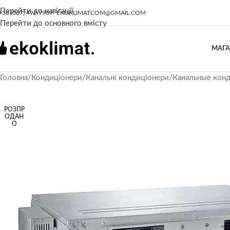
Перейти до навігації
+38 (067) 492 9969
EKOKLIMATCOM@GMAIL.COM
Перейти до основного вмісту
МАГ
Головна
/
Кондиціонери
/
Канальні кондиціонери
/
Канальные кон
РОЗПР
ОДАН
О