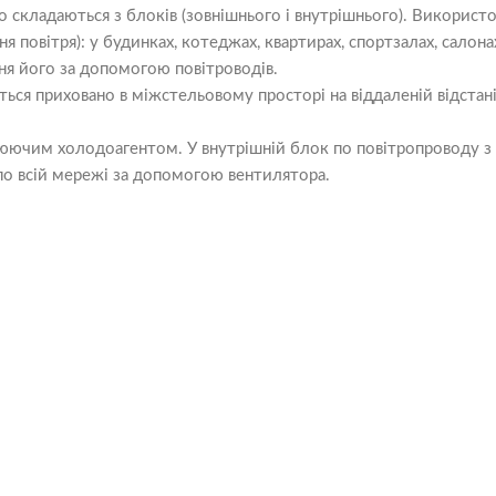
о складаються з блоків (зовнішнього і внутрішнього). Викорис
повітря): у будинках, котеджах, квартирах, спортзалах, салонах к
ння його за допомогою повітроводів.
ься приховано в міжстельовому просторі на віддаленій відстані
люючим холодоагентом. У внутрішній блок по повітропроводу з
по всій мережі за допомогою вентилятора.